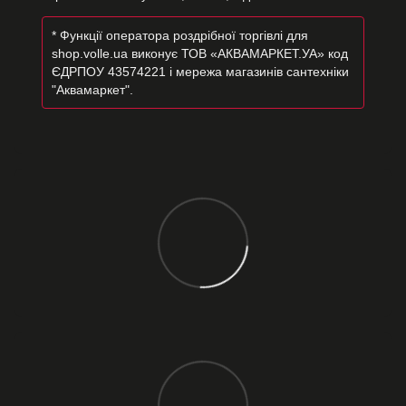
* Функції оператора роздрібної торгівлі для
shop.volle.ua виконує ТОВ «АКВАМАРКЕТ.УА» код
ЄДРПОУ 43574221 і мережа магазинів сантехніки
"Аквамаркет".