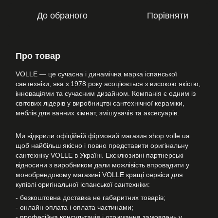
До обраного
Порівняти
Про товар
VOLLE — це сучасна і динамічна марка іспанської
сантехніки, яка з 1978 року асоціюється з високою якістю,
інноваціями та сучасним дизайном. Компанія є одним із
світових лідерів у виробництві сантехнічної кераміки,
меблів для ванних кімнат, змішувачів та аксесуарів.
Ми відкрили офіційній фірмовий магазин shop.volle.ua
щоб найбільш якісно і повно представити оригінальну
сантехніку VOLLE в Україні. Ексклюзивні партнерські
відносини з виробником дали можлівість впровадити у
монобрендовому магазині VOLLE кращі сервіси для
купівлі оригінальної іспанської сантехніки:
- безкоштовна доставка не габаритних товарів;
- онлайн оплата і оплата частинами;
- професійна консультація і отримання замовлень у