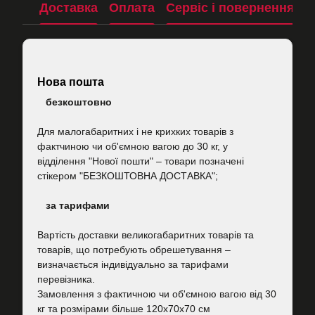
Доставка
Оплата
Сервіс і повернення
П
Нова пошта
безкоштовно
Для малогабаритних і не крихких товарів з
фактчиною чи об'ємною вагою до 30 кг, у
відділення "Нової пошти"
–
товари позначені
стікером "БЕЗКОШТОВНА ДОСТАВКА";
за тарифами
Вартість
доставки великогабаритних товарів та
товарів, що потребують обрешетування –
визначається індивідуально за тарифами
перевізника.
Замовлення з фактичною чи об'ємною вагою від 30
кг та розмірами більше 120х70х70 см