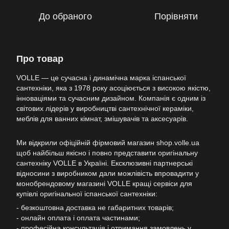
До обраного
Порівняти
Про товар
VOLLE — це сучасна і динамічна марка іспанської
сантехніки, яка з 1978 року асоціюється з високою якістю,
інноваціями та сучасним дизайном. Компанія є одним із
світових лідерів у виробництві сантехнічної кераміки,
меблів для ванних кімнат, змішувачів та аксесуарів.
Ми відкрили офіційній фірмовий магазин shop.volle.ua
щоб найбільш якісно і повно представити оригінальну
сантехніку VOLLE в Україні. Ексклюзивні партнерські
відносини з виробником дали можлівість впровадити у
монобрендовому магазині VOLLE кращі сервіси для
купівлі оригінальної іспанської сантехніки:
- безкоштовна доставка не габаритних товарів;
- онлайн оплата і оплата частинами;
- професійна консультація і отримання замовлень у