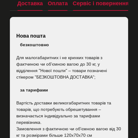
Доставка
Оплата
Сервіс і повернення
П
Нова пошта
безкоштовно
Для малогабаритних і не крихких товарів з
фактчиною чи об'ємною вагою до 30 кг, у
відділення "Нової пошти"
–
товари позначені
стікером "БЕЗКОШТОВНА ДОСТАВКА";
за тарифами
Вартість
доставки великогабаритних товарів та
товарів, що потребують обрешетування –
визначається індивідуально за тарифами
перевізника.
Замовлення з фактичною чи об'ємною вагою від 30
кг та розмірами більше 120х70х70 см