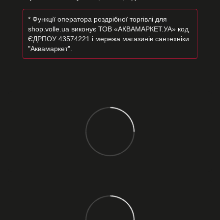
* Функції оператора роздрібної торгівлі для
shop.volle.ua виконує ТОВ «АКВАМАРКЕТ.УА» код
ЄДРПОУ 43574221 і мережа магазинів сантехніки
"Аквамаркет".