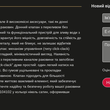
Новий ві
е й високоякісні аксесуари, такі як донні
ю раковин. Донний клапан з переливом без
ний та функціональний пристрій для зливу води з
рантує його міцність, довговічність та стійкість до
металу, який не бликує, не залишає відбитків
пає: механізм управління (типу click-clack)
ладкий, мінімалістичний вигляд. Наявність
я з переливним каналом раковини та запобігає
k-clack" дуже простий: один легкий натиск на
Оцін
. Всі гумові ущільнювачі та прокладки
овиною. Клапан підходить для більшості
ле життєво важливий елемент, який забезпечує
Н
зпечте надійну та безпечну роботу вашої раковини
104102 у кольорі нікель сатин, оформивши