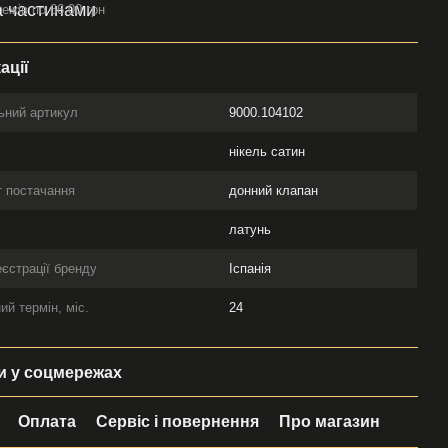
ежів по 66.00 грн
ації
ьний артикул
9000.104102
нікель сатин
 постачання
донний клапан
л
латунь
еєстрації бренду
Іспанія
ий термін, міс.
24
 у соцмережах
Оплата
Сервіс і повернення
Про магазин