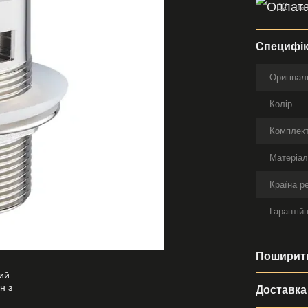
12 плат
Специфік
Оригінал
Колір
Комплект
Матеріа
Країна р
Гарантійн
Поширити
Доставка