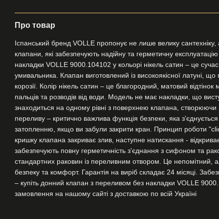
Про товар
Іспанський бренд VOLLE пропонує не лише велику сантехніку, ал
клапани, які забезпечують надійну та герметичну експлуатаці
накладки VOLLE 9000.104102 у кольорі нікель сатин – це сучас
умивальника. Клапан виготовлений із високоякісної латуні, що га
корозії. Колір нікель сатин – це благородний, матовий відтінок 
пальців та розводів від води. Модель не має накладки, що висту
знаходиться на одному рівні з поверхнею клапана, створюючи г
переливу – критично важлива функція безпеки, яка з'єднуєтьс
затопленню, якщо ви забули закрити кран. Принцип роботи "clic
кришку клапана закриває злив, наступне натискання - відкриває
забезпечують повну герметичність з'єднання з сифоном та рак
стандартних раковин із переливним отвором. Це непомітний, а
безпеку та комфорт. Гарантія на виріб складає 24 місяці. Забе
– купіть донний клапан з переливом без накладки VOLLE 9000.
замовлення на нашому сайті з доставкою по всій Україні