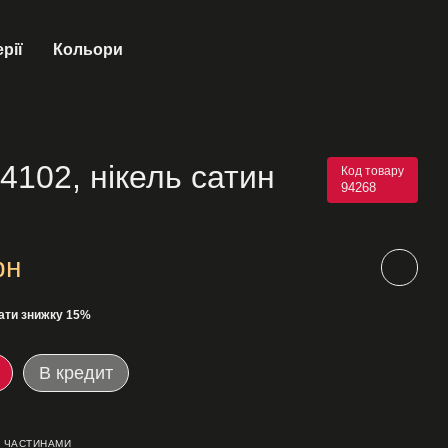
рії
Кольори
102, нікель сатин
Код товару
94268
рн
ати знижку 15%
В кредит
 ЧАСТИНАМИ