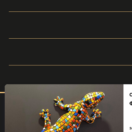
Меню
Каталог
© volle.ua, 2026, ТОВ
Серії
«АКВАМАРКЕТ.УА»
Кольори
Приймаємо до оплати