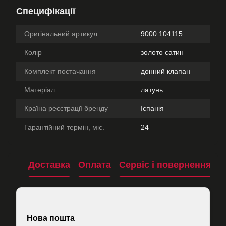
Специфікації
Оригінальний артикул
9000.104115
Колір
золото сатин
Комплект постачання
донний клапан
Матеріал
латунь
Країна реєстрації бренду
Іспанія
Гарантійний термін, міс.
24
Доставка
Оплата
Сервіс і повернення
П
Нова пошта