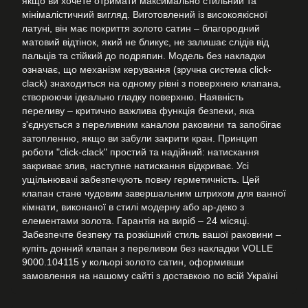
якщо ви хочете отримати максимально стильний та
мінімалістичний вигляд. Виготовлений із високоякісної
латуні, він має покриття золото сатин – благородний
матовий відтінок, який не бликує, не залишає слідів від
пальців та стійкий до подряпин. Модель без накладки
означає, що механізм керування (зручна система click-
clack) знаходиться на одному рівні з поверхнею клапана,
створюючи ідеально гладку поверхню. Наявність
переливу – критично важлива функція безпеки, яка
з'єднується з переливним каналом раковини та запобігає
затопленню, якщо ви забули закрити кран. Принцип
роботи "click-clack" простий та надійний: натискання
закриває злив, наступне натискання відкриває. Усі
ущільнювачі забезпечують повну герметичність. Цей
клапан стане чудовим завершальним штрихом для ванної
кімнати, виконаної в стилі модерну або ар-деко з
елементами золота. Гарантія на виріб – 24 місяці.
Забезпечте безпеку та розкішний стиль вашої раковини –
купіть донний клапан з переливом без накладки VOLLE
9000.104115 у кольорі золото сатин, оформивши
замовлення на нашому сайті з доставкою по всій Україні