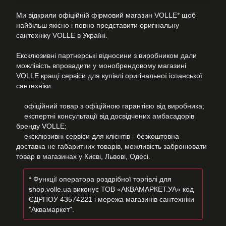
Ми відкрили офіційній фірмовий магазин VOLLE* щоб
найбільш якісно і повно представити оригінальну
сантехніку VOLLE в Україні.
Ексклюзивні партнерські відносини з виробником дали
можлівість впровадити у монобрендовому магазині
VOLLE кращі сервіси для купівлі оригінальної іспанської
сантехніки:
офіційний товар з офіційною гарантією від виробника;
експертні консультації від досвідчених амбасадорів
бренду VOLLE;
ексклюзивні сервіси для клієнтів - безкоштовна
доставка не габаритних товарів, можливість забронювати
товар в магазинах у Києві, Львові, Одесі.
* Функції оператора роздрібної торгівлі для
shop.volle.ua виконує ТОВ «АКВАМАРКЕТ.УА» код
ЄДРПОУ 43574221 і мережа магазинів сантехніки
"Аквамаркет".