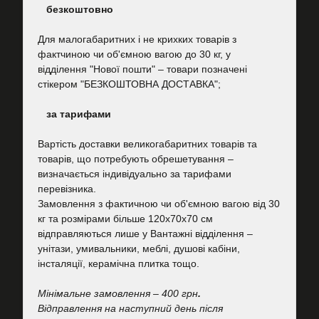
безкоштовно
Для малогабаритних і не крихких товарів з
фактчиною чи об'ємною вагою до 30 кг, у
відділення "Нової пошти"
–
товари позначені
стікером "БЕЗКОШТОВНА ДОСТАВКА";
за тарифами
Вартість
доставки великогабаритних товарів та
товарів, що потребують обрешетування –
визначається індивідуально за тарифами
перевізника.
Замовлення з фактичною чи об'ємною вагою від 30
кг та розмірами більше 120х70х70 см
відправляються лише у Вантажні відділення –
унітази, умивальники, меблі, душові кабіни,
інсталяції, керамічна плитка тощо.
Мінімальне замовлення – 400 грн
.
Відправлення на наступний день після