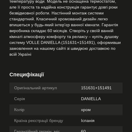
температуру води. Модель не оснащена термостатом,
але її проста та надійна конструкція гарантує довгі роки
безвідмовної роботи. Настінний монтаж системи
стандартний. Класичний хромований дизайн легко
впишеться у будь-який інтер'єр ванної кімнати. Гарантія
виробника складає 60 місяців. Створіть у своїй ванній
кімнаті атмосферу комфорту та релаксу – купіть душову
систему VOLLE DANIELLA (151631+151491), оформивши
замовлення на нашому сайті зі швидкою доставкою по
всій Україні
Специфікації
Оригінальний артикул
151631+151491
Серія
DANIELLA
Колір
хром
Країна реєстрації бренду
Іспанія
Гарантійний термін, міс.
60