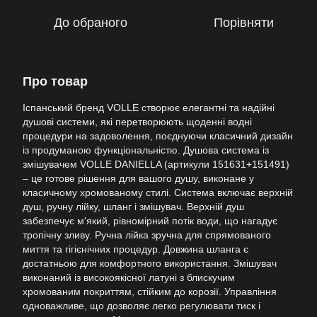
До обраного
Порівняти
Про товар
Іспанський бренд VOLLE створює елегантні та надійні
душові системи, які перетворюють щоденні водні
процедури на задоволення, поєднуючи класичний дизайн
із продуманою функціональністю. Душова система із
змішувачем VOLLE DANIELLA (артикули 151631+151491)
– це готове рішення для вашого душу, виконане у
класичному хромованому стилі. Система включає верхній
душ, ручну лійку, шланг і змішувач. Верхній душ
забезпечує м'який, рівномірний потік води, що нагадує
тропічну зливу. Ручна лійка зручна для спрямованого
миття та гігієнічних процедур. Довжина шланга є
достатньою для комфортного використання. Змішувач
виконаний із високоякісної латуні з блискучим
хромованим покриттям, стійким до корозії. Управління
одноважливе, що дозволяє легко регулювати тиск і