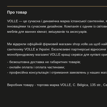
Про товар
VOLLE — це сучасна і динамічна марка іспанської сантехніки, я
інноваціями та сучасним дизайном. Компанія є одним із світових
меблів для ванних кімнат, змішувачів та аксесуарів.
Ми відкрили офіційній фірмовий магазин shop.volle.ua щоб най
сантехніку VOLLE в Україні. Ексклюзивні партнерські відносин
монобрендовому магазині VOLLE кращі сервіси для купівлі ориг
- безкоштовна доставка не габаритних товарів;
- онлайн оплата і оплата частинами;
- професійна консультація і отримання замовлень у наших магаз
Виробник товару - торгова марка VOLLE, C. Bélgica, 135 str., Ca