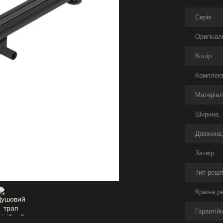
Серія
Оригінал
Колір
Комплект
Матеріа
Ширина,
Довжина
Затвір
Тип реші
Країна р
Гарантійн