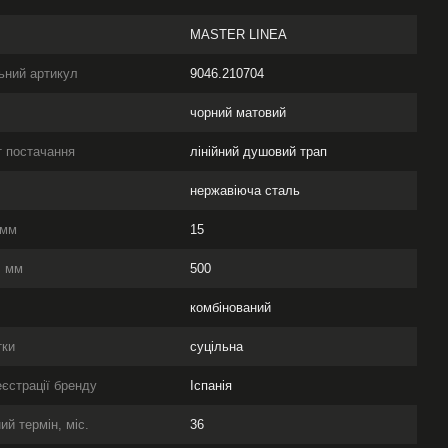
MASTER LINEA
ьний артикул
9046.210704
чорний матовий
 постачання
лінійний душовий трап
л
нержавіюча сталь
 мм
15
, мм
500
комбінований
тки
суцільна
еєстрації бренду
Іспанія
ий термін, міс.
36