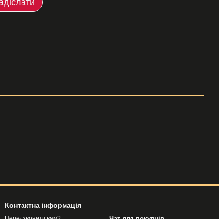
адіслати
Контактна інформація
Чат для покупців
Передзвонити вам?