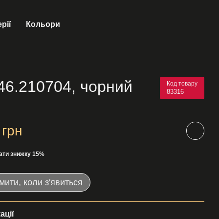
рії
Кольори
6.210704, чорний
Код товару
83316
 грн
ати знижку 15%
мити, коли з'явиться
ації