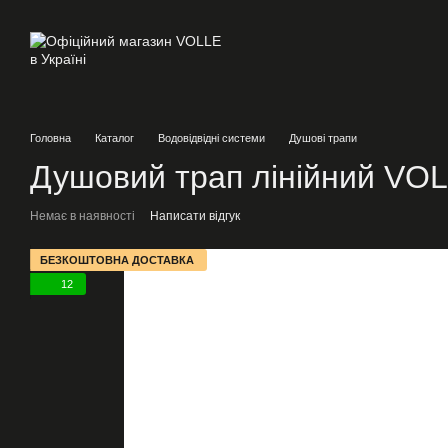
Перейти до основного контенту
Головна
Каталог
Водовідвідні системи
Душові трапи
Душовий трап лінійний VO
Немає в наявності
Написати відгук
БЕЗКОШТОВНА ДОСТАВКА
12