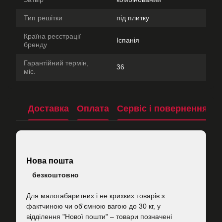
Тип решітки
під плитку
Країна реєстрації
Іспанія
бренду
Гарантійний термін,
36
міс.
Доставка
Оплата
Сервіс і повернення
П
Нова пошта
безкоштовно
Для малогабаритних і не крихких товарів з
фактчиною чи об'ємною вагою до 30 кг, у
відділення "Нової пошти"
–
товари позначені