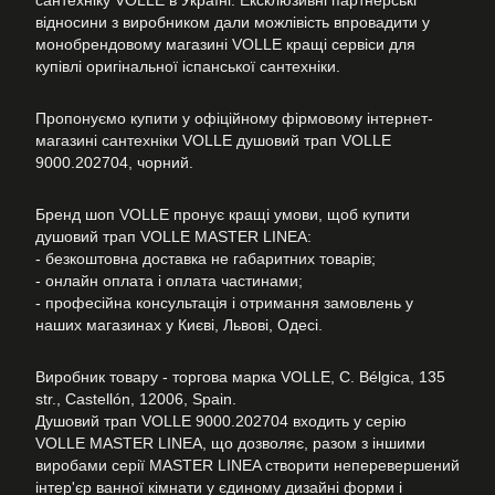
сантехніку VOLLE в Україні. Ексклюзивні партнерські
відносини з виробником дали можлівість впровадити у
монобрендовому магазині VOLLE кращі сервіси для
купівлі оригінальної іспанської сантехніки.
Пропонуємо купити у офіційному фірмовому інтернет-
магазині сантехніки VOLLE душовий трап VOLLE
9000.202704, чорний.
Бренд шоп VOLLE пронує кращі умови, щоб купити
душовий трап VOLLE MASTER LINEA:
- безкоштовна доставка не габаритних товарів;
- онлайн оплата і оплата частинами;
- професійна консультація і отримання замовлень у
наших магазинах у Києві, Львові, Одесі.
Виробник товару - торгова марка VOLLE, C. Bélgica, 135
str., Castellón, 12006, Spain.
Душовий трап VOLLE 9000.202704 входить у серію
VOLLE MASTER LINEA, що дозволяє, разом з іншими
виробами серії MASTER LINEA створити неперевершений
інтер'єр ванної кімнати у єдиному дизайні форми і