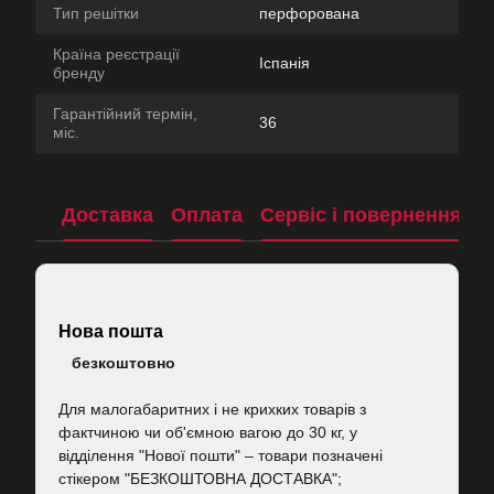
Тип решітки
перфорована
Країна реєстрації
Іспанія
бренду
Гарантійний термін,
36
міс.
Доставка
Оплата
Сервіс і повернення
П
Нова пошта
безкоштовно
Для малогабаритних і не крихких товарів з
фактчиною чи об'ємною вагою до 30 кг, у
відділення "Нової пошти"
–
товари позначені
стікером "БЕЗКОШТОВНА ДОСТАВКА";