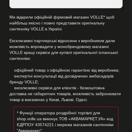
Ми відкрили офіційній фірмовий магазин VOLLE* щоб
найбільш якісно і повно представити оригінальну
сантехніку VOLLE в Україні.
Ексклюзивні партнерські відносини з виробником дали
можлівість впровадити у монобрендовому магазині
VOLLE кращі сервіси для купівлі оригінальної іспанської
сантехніки:
офіційний товар з офіційною гарантією від виробника;
експертні консультації від досвідчених амбасадорів
бренду VOLLE;
ексклюзивні сервіси для клієнтів - безкоштовна
доставка не габаритних товарів, можливість забронювати
товар в магазинах у Києві, Львові, Одесі.
* Функції оператора роздрібної торгівлі для
shop.volle.ua виконує ТОВ «АКВАМАРКЕТ.УА» код
ЄДРПОУ 43574221 і мережа магазинів сантехніки
"Аквамаркет".