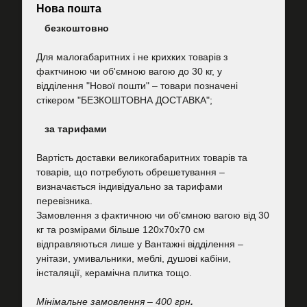
Нова пошта
безкоштовно
Для малогабаритних і не крихких товарів з
фактчиною чи об'ємною вагою до 30 кг, у
відділення "Нової пошти"
–
товари позначені
стікером "БЕЗКОШТОВНА ДОСТАВКА";
за тарифами
Вартість
доставки великогабаритних товарів та
товарів, що потребують обрешетування –
визначається індивідуально за тарифами
перевізника.
Замовлення з фактичною чи об'ємною вагою від 30
кг та розмірами більше 120х70х70 см
відправляються лише у Вантажні відділення –
унітази, умивальники, меблі, душові кабіни,
інсталяції, керамічна плитка тощо.
Мінімальне замовлення – 400 грн
.