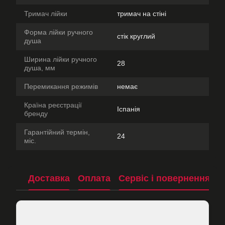
Тримач лійки
тримач на стіні
Форма лійки ручного
стік круглий
душа
Ширина лійки ручного
28
душа, мм
Перемикання режимів
немає
Країна реєстрації
Іспанія
бренду
Гарантійний термін,
24
міс.
Доставка
Оплата
Сервіс і повернення
П