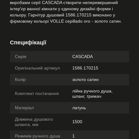
виробами серії CASCADA створити неперевершений
інтер'єр ванної кімнати у єдиному дизайні форми і
кольору. Гарнітур душовий 1586.170215 виконано у
фірмовому кольорі VOLLE cepillado oro - золото сатин.
Специфікації
Серія
CASCADA
Оригінальний артикул
1586.170215
Колір
золото сатин
лійка ручного душа,
Комплект постачання
шланг, тримач
Матеріал
латунь
Довжина душового
1500
шланга, мм
Режимів ручного душа
1