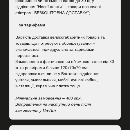
фактчиною чи об'ємною вагою до 30 кг, у
відділення "Нової пошти"
–
товари позначені
стікером "БЕЗКОШТОВНА ДОСТАВКА";
за тарифами
Вартість
доставки великогабаритних товарів та
товарів, що потребують обрешетування –
визначається індивідуально за тарифами
перевізника.
Замовлення з фактичною чи об'ємною вагою від 30
кг та розмірами більше 120х70х70 см
відправляються лише у Вантажні відділення –
унітази, умивальники, меблі, душові кабіни,
інсталяції, керамічна плитка тощо.
Мінімальне замовлення – 400 грн
.
Відправлення на наступний день після
замовлення у
Пн-Пт
.