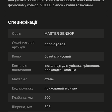
для унітаза з сенсорною кнопкою 2220.010305 виконано у
фірмовому кольорі VOLLE blanco - білий глянсовий.
Специфікації
Серія
MASTER SENSOR
Оригінальний
2220.010305
артикул
Колір
білий глянсовий
Комплект
інсталяція для унітаза, кріплення,
постачання
прокладка, клавіша
Матеріал
сталь
Вид монтажу
прихований монтаж
Глибина, мм
200
Ширина, мм
525