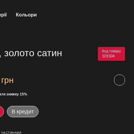
рії
Кольори
 золото сатин
Код товару
101504
 грн
ати знижку 15%
В кредит
 ЧАСТИНАМИ