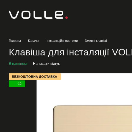
Перейти до основного контенту
Головна
Каталог
Інсталяційні системи
Змивні клавіші
Клавіша для інсталяції VO
В наявності
Написати відгук
БЕЗКОШТОВНА ДОСТАВКА
12