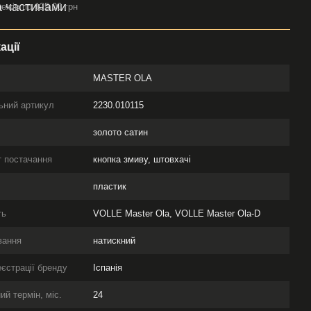
тежів по 125.00 грн
ації
MASTER OLA
ьний артикул
2230.010115
золото сатин
 постачання
кнопка змиву, штовхачі
л
пластик
ть
VOLLE Master Ola, VOLLE Master Ola-D
вання
натискний
еєстрації бренду
Іспанія
ий термін, міс.
24