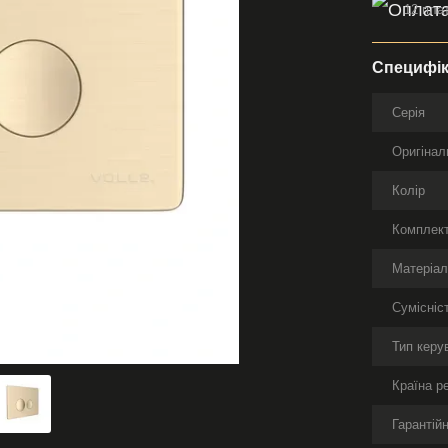
12 пла
Специфік
Серія
Оригінал
Колір
Комплект
Матеріа
Сумісніс
Тип керу
Країна р
Гарантійн