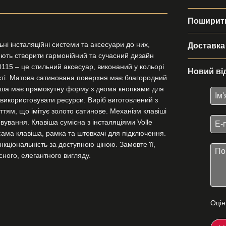
Поширити
ні інсталяційні системи та аксесуари до них,
Доставка
ляють створити гармонійний та сучасний дизайн
15 – це стильний аксесуар, виконаний у кольорі
Новий ві
ості. Матова сатинована поверхня має благородний
лавіша має прямокутну форму з двома кнопками для
використовувати ресурси. Виріб виготовлений з
ттям, що імітує золото сатинове. Механізм клавіші
вування. Клавіша сумісна з інсталяціями Volle
 сама клавіша, рамка та штовхачі для підключення.
нкціональність за доступною ціною. Замовте її,
сного, елегантного вигляду.
Оцін