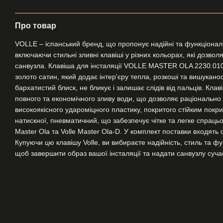
Про товар
VOLLE – іспанський бренд, що пропонує надійні та функціональ
включаючи стильні зливні клавіші у різних кольорах, які дозво
санвузла. Клавіша для інсталяції VOLLE MASTER OLA 2230.0101
золото сатин, який додає інтер'єру тепла, розкоші та вишукан
бархатистий блиск, не бликує і залишає слідів від пальців. К
повного та економічного зливу води, що дозволяє раціонально 
високоякісного удароміцного пластику, покритого стійким покри
натискної, пневматичний, що забезпечує чітке та легке спрацьо
Master Ola та Volle Master Ola-D. У комплект поставки входять
Купуючи цю клавішу Volle, ви вибираєте надійність, стиль та фу
щоб завершити образ вашої інсталяції та надати санвузлу суча