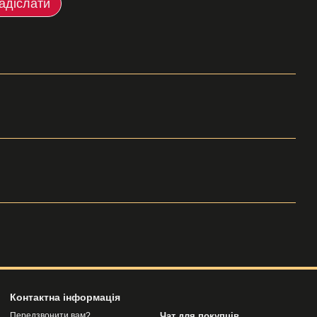
адіслати
Контактна інформація
Чат для покупців
Передзвонити вам?