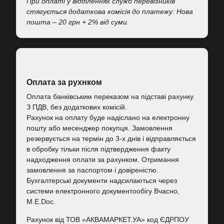
При оплаті у відділеннях служб перевізників
стягується додаткова комісія до платежу: Нова
пошта – 20 грн + 2% від суми.
Оплата за рухнком
Оплата банківським переказом на підставі рахунку.
З ПДВ, без додаткових комісій.
Рахунок на оплату буде надіслано на електронну
пошту або месенджер покупця. Замовлення
резервується на термін до 3-х днів і відправляється
в обробку тільки після підтвердження факту
надходження оплати за рахунком. Отримання
замовлення за паспортом і довіреністю.
Бухгалтерські документи надсилаються через
системи електронного документообігу Вчасно,
M.E.Doc.
Рахунок від ТОВ «АКВАМАРКЕТ.УА» код ЄДРПОУ