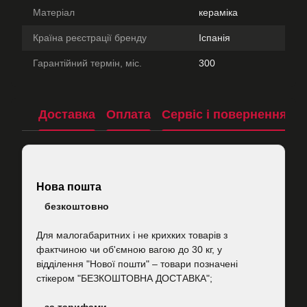
Матеріал
кераміка
Країна реєстрації бренду
Іспанія
Гарантійний термін, міс.
300
Доставка
Оплата
Сервіс і повернення
П
Нова пошта
безкоштовно
Для малогабаритних і не крихких товарів з
фактчиною чи об'ємною вагою до 30 кг, у
відділення "Нової пошти"
–
товари позначені
стікером "БЕЗКОШТОВНА ДОСТАВКА";