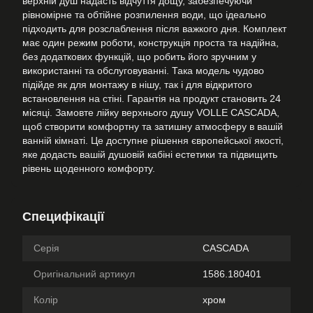
верхній душ надасть відчуття дощу, забезпечуючи
рівномірне та обтійне розпилення води, що ідеально
підходить для розслаблення після важкого дня. Комплект
має один режим роботи, конструкція проста та надійна,
без додаткових функцій, що робить його зручним у
використанні та обслуговуванні. Така модель чудово
підійде як для монтажу в нішу, так і для відкритого
встановлення на стіні. Гарантія на продукт становить 24
місяці. Замовте лійку верхнього душу VOLLE CASCADA,
щоб створити комфортну та затишну атмосферу в вашій
ванній кімнаті. Це доступне рішення європейської якості,
яке додасть вашій душовій кабіні естетики та підвищить
рівень щоденного комфорту.
Специфікації
Серія
CASCADA
Оригінальний артикул
1586.180401
Колір
хром