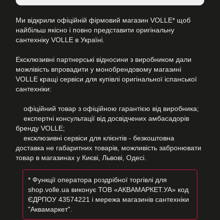
Ми відкрили офіційній фірмовий магазин VOLLE* щоб
найбільш якісно і повно представити оригінальну
сантехніку VOLLE в Україні.
Ексклюзивні партнерські відносини з виробником дали
можлівість впровадити у монобрендовому магазині
VOLLE кращі сервіси для купівлі оригінальної іспанської
сантехніки:
офіційний товар з офіційною гарантією від виробника;
експертні консультації від досвідчених амбасадорів
бренду VOLLE;
ексклюзивні сервіси для клієнтів - безкоштовна
доставка не габаритних товарів, можливість забронювати
товар в магазинах у Києві, Львові, Одесі.
* Функції оператора роздрібної торгівлі для
shop.volle.ua виконує ТОВ «АКВАМАРКЕТ.УА» код
ЄДРПОУ 43574221 і мережа магазинів сантехніки
"Аквамаркет".