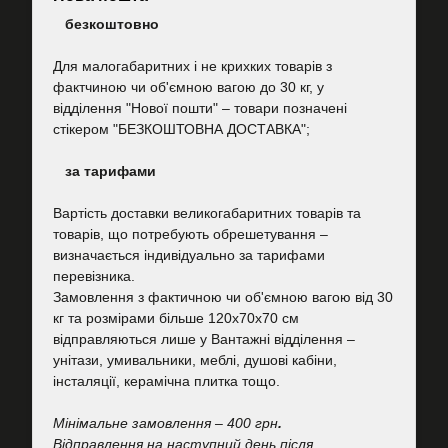
безкоштовно
Для малогабаритних і не крихких товарів з
фактчиною чи об'ємною вагою до 30 кг, у
відділення "Нової пошти"
–
товари позначені
стікером "БЕЗКОШТОВНА ДОСТАВКА";
за тарифами
Вартість
доставки великогабаритних товарів та
товарів, що потребують обрешетування –
визначається індивідуально за тарифами
перевізника.
Замовлення з фактичною чи об'ємною вагою від 30
кг та розмірами більше 120х70х70 см
відправляються лише у Вантажні відділення –
унітази, умивальники, меблі, душові кабіни,
інсталяції, керамічна плитка тощо.
Мінімальне замовлення – 400 грн
.
Відправлення на наступний день після