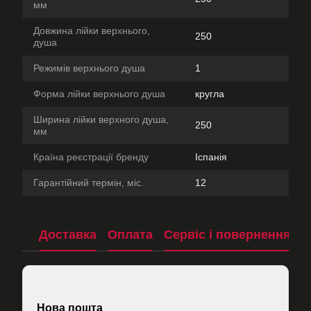
мм
Довжина лійки верхнього,
250
душа
Режимів верхнього душа
1
Форма лійки верхнього душа
кругла
Ширина лійки верхного душа,
250
мм
Країна реєстрації бренду
Іспанія
Гарантійний термін, міс.
12
Доставка
Оплата
Сервіс і повернення
П
Нова пошта