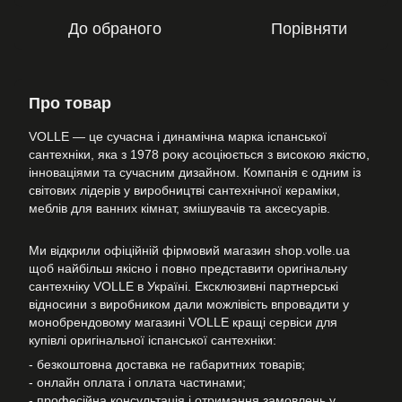
До обраного
Порівняти
Про товар
VOLLE — це сучасна і динамічна марка іспанської
сантехніки, яка з 1978 року асоціюється з високою якістю,
інноваціями та сучасним дизайном. Компанія є одним із
світових лідерів у виробництві сантехнічної кераміки,
меблів для ванних кімнат, змішувачів та аксесуарів.
Ми відкрили офіційній фірмовий магазин shop.volle.ua
щоб найбільш якісно і повно представити оригінальну
сантехніку VOLLE в Україні. Ексклюзивні партнерські
відносини з виробником дали можлівість впровадити у
монобрендовому магазині VOLLE кращі сервіси для
купівлі оригінальної іспанської сантехніки:
- безкоштовна доставка не габаритних товарів;
- онлайн оплата і оплата частинами;
- професійна консультація і отримання замовлень у