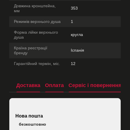
Довжина кронштейна,
353
мм
Режимів верхнього душа
1
Форма лійки верхнього
кругла
душа
Країна реєстрації
Іспанія
бренду
Гарантійний термін, міс.
12
Доставка
Оплата
Сервіс і повернення
П
Нова пошта
безкоштовно