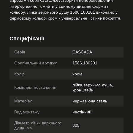
виробами серії CASCADA створити неперевершений
інтер'єр ванної кімнати у єдиному дизайні форми і
кольору. Лійка верхнього душу 1586.180201 виконано у
фірмовому кольорі хром - універсальне і стійке покриття.
Специфікації
Серія
CASCADA
Оригінальний артикул
1586.180201
Колір
хром
лійка верхньго душа,
Комплект постачання
кронштейн
Матеріал
нержавіюча сталь
Вид монтажу
настінний
Діаметр лійки верхнього
305
душа, мм