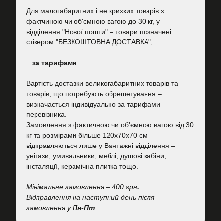
Для малогабаритних і не крихких товарів з
фактчиною чи об'ємною вагою до 30 кг, у
відділення "Нової пошти"
–
товари позначені
стікером "БЕЗКОШТОВНА ДОСТАВКА";
за тарифами
Вартість
доставки великогабаритних товарів та
товарів, що потребують обрешетування –
визначається індивідуально за тарифами
перевізника.
Замовлення з фактичною чи об'ємною вагою від 30
кг та розмірами більше 120х70х70 см
відправляються лише у Вантажні відділення –
унітази, умивальники, меблі, душові кабіни,
інсталяції, керамічна плитка тощо.
Мінімальне замовлення – 400 грн
.
Відправлення на наступний день після
замовлення у
Пн-Пт
.