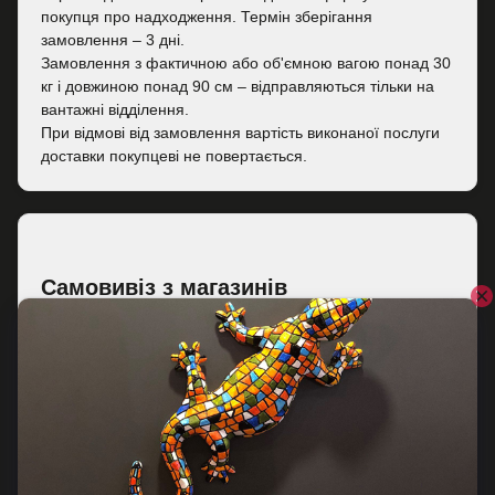
покупця про надходження. Термін зберігання
замовлення – 3 дні.
Замовлення з фактичною або об'ємною вагою понад 30
кг і довжиною понад 90 см – відправляються тільки на
вантажні відділення.
При відмові від замовлення вартість виконаної послуги
доставки покупцеві не повертається.
Самовивіз з магазинів
Доступне отримання замовлень із роздрібних магазинів
мережі "Аквамаркет":
Київ, Львів, Одеса
.
Доставка замовлення в магазин – безкоштовна. За
відсутності необхідного товару в обраному магазині
може знадобитися 1-3 дні на доставку товару, про що
покупця повідомляють додатково. Отримання
передплачених замовлень – за паспортом.