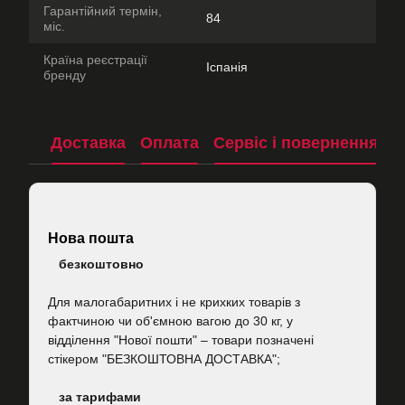
Гарантійний термін,
84
міс.
Країна реєстрації
Іспанія
бренду
Доставка
Оплата
Сервіс і повернення
П
Нова пошта
безкоштовно
Для малогабаритних і не крихких товарів з
фактчиною чи об'ємною вагою до 30 кг, у
відділення "Нової пошти"
–
товари позначені
стікером "БЕЗКОШТОВНА ДОСТАВКА";
за тарифами