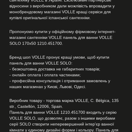
сантехніку VOLLE в Україні. Ексклюзивні партнерські
відносини з виробником дали можлівість впровадити у
монобрендовому магазині VOLLE кращі сервіси для
купівлі оригінальної іспанської сантехніки.
Пропонуємо купити у офіційному фірмовому інтернет-
магазині сантехніки VOLLE панель для ванни VOLLE
SOLO 170x50 1210.451700.
Бренд шоп VOLLE пронує кращі умови, щоб купити
панель для ванни VOLLE SOLO:
- безкоштовна доставка не габаритних товарів;
- онлайн оплата і оплата частинами;
- професійна консультація і отримання замовлень у
наших магазинах у Києві, Львові, Одесі.
Виробник товару - торгова марка VOLLE, C. Bélgica, 135
str., Castellón, 12006, Spain.
Панель для ванни VOLLE 1210.451700 входить у серію
VOLLE SOLO, що дозволяє, разом з іншими виробами
серії SOLO створити неперевершений інтер'єр ванної
кімнати у єдиному дизайні форми і кольору. Панель для