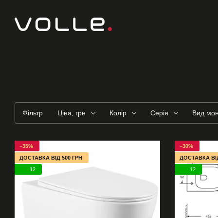
Перейти до основного контенту
Фільтр
Ціна, грн
Колір
Серія
Вид мо
−35%
−30%
ДОСТАВКА ВІД 500 ГРН
ДОСТАВКА ВІД
12
12