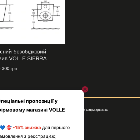
вісний безобідковий
змив VOLLE SIERRA
7
9 300 грн
Ми в соцмережах
Клієнтам
Вхід до кабінету
Про магазин VOLLE
Умови використання сайту