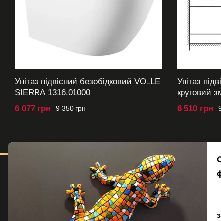
Унітаз підвісний безобідковий VOLLE
Унітаз під
SIERRA 1316.01000
круговий 
1316.00100
6 077 грн
6 510 грн
9 350 грн
Меню
Каталог
Серії
© volle.ua, 2026, ТОВ
«АКВАМАРКЕТ.УА»
Кольори