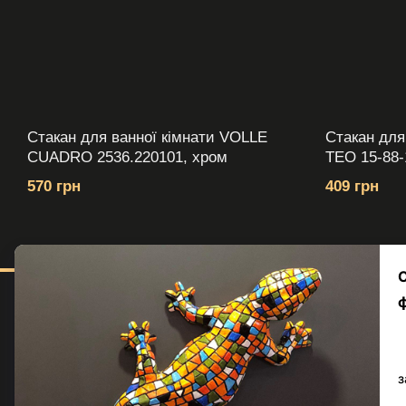
Стакан для ванної кімнати VOLLE
Стакан для
CUADRO 2536.220101, хром
TEO 15-88-
570 грн
409 грн
Меню
Каталог
© volle.ua, 2026, ТОВ
Серії
«АКВАМАРКЕТ.УА»
Кольори
Приймаємо до оплати