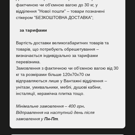
фактчиною чи об'ємною вагою до 30 кг, у
відділення "Нової пошти"
–
товари позначені
стікером "БЕЗКОШТОВНА ДОСТАВКА";
за тарифами
Вартість
доставки великогабаритних товарів та
товарів, що потребують обрешетування –
визначається індивідуально за тарифами
перевізника.
Замовлення з фактичною чи об'ємною вагою від 30
кг та розмірами більше 120х70х70 см
відправляються лише у Вантажні відділення –
унітази, умивальники, меблі, душові кабіни,
інсталяції, керамічна плитка тощо.
Мінімальне замовлення – 400 грн
.
Відправлення на наступний день після
замовлення у
Пн-Пт
.