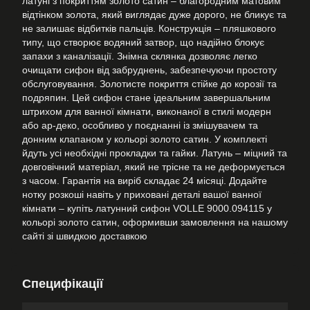
латуні з покриттям золото сатин – благородним матовим
відтінком золота, який виглядає дуже дорого, не бликує та
не залишає відбитків пальців. Конструкція – пляшкового
типу, що створює водяний затвор, що надійно блокує
запахи з каналізації. Знімна склянка дозволяє легко
очищати сифон від забруднень, забезпечуючи простоту
обслуговування. Золотисте покриття стійке до корозії та
подряпин. Цей сифон стане ідеальним завершальним
штрихом для ванної кімнати, виконаної в стилі модерн
або ар-деко, особливо у поєднанні із змішувачем та
донним клапаном у кольорі золото сатин. У комплекті
йдуть усі необхідні прокладки та гайки. Латунь – міцний та
довговічний матеріал, який не трісне та не деформується
з часом. Гарантія на виріб складає 24 місяці. Додайте
нотку розкоші навіть у приховані деталі вашої ванної
кімнати – купіть латунний сифон VOLLE 9000.094115 у
кольорі золото сатин, оформивши замовлення на нашому
сайті зі швидкою доставкою
Специфікації