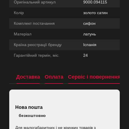
Оригінальний артикул
9000.094115
Колір
золото сатин
Комплект постачання
сифон
Матеріал
латунь
Країна реєстрації бренду
Іспанія
Гарантійний термін, міс.
24
Доставка
Оплата
Сервіс і повернення
П
Нова пошта
безкоштовно
Для малогабаритних і не крихких товарів з