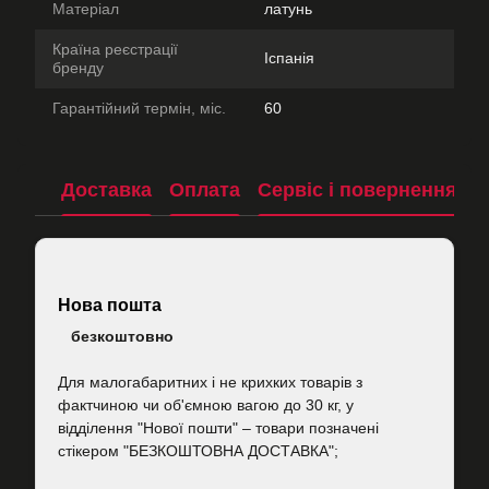
Матеріал
латунь
Країна реєстрації
Іспанія
бренду
Гарантійний термін, міс.
60
Доставка
Оплата
Сервіс і повернення
П
Нова пошта
безкоштовно
Для малогабаритних і не крихких товарів з
фактчиною чи об'ємною вагою до 30 кг, у
відділення "Нової пошти"
–
товари позначені
стікером "БЕЗКОШТОВНА ДОСТАВКА";