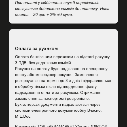
При оплаті у відділеннях служб перевізників
стягується додаткова комісія до платежу: Нова
пошта – 20 грн + 2% від суми.
Оплата за рухнком
Оплата банківським переказом на підставі рахунку.
З ПДВ, без додаткових комісій.
Рахунок на оплату буде надіслано на електронну
пошту або месенджер покупця. Замовлення
резервується на термін до 3-х днів і відправляється
в обробку тільки після підтвердження факту
надходження оплати за рахунком. Отримання
замовлення за паспортом і довіреністю.
Бухгалтерські документи надсилаються через
системи електронного документообігу Вчасно,
M.E.Doc.
Рахунок від ТОВ «АКВАМАРКЕТ.УА» код ЄДРПОУ