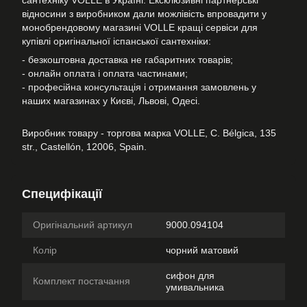
сантехніку VOLLE в Україні. Ексклюзивні партнерські
відносини з виробником дали можлівість впровадити у
монобрендовому магазині VOLLE кращі сервіси для
купівлі оригінальної іспанської сантехніки:
- безкоштовна доставка не габаритних товарів;
- онлайн оплата і оплата частинами;
- професійна консультація і отримання замовлень у
наших магазинах у Києві, Львові, Одесі.
Виробник товару - торгова марка VOLLE, C. Bélgica, 135
str., Castellón, 12006, Spain.
Специфікації
Оригінальний артикул
9000.094104
Колір
чорний матовий
сифон для
Комплект постачання
умивальника