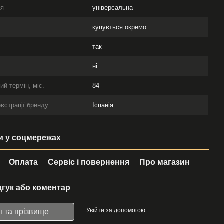
ія
універсальна
купується окремо
так
ні
ий термін, міс.
84
еєстрації бренду
Іспанія
 у соцмережах
Оплата
Сервіс і повернення
Про магазин
дгук або коментар
Увійти за допомогою