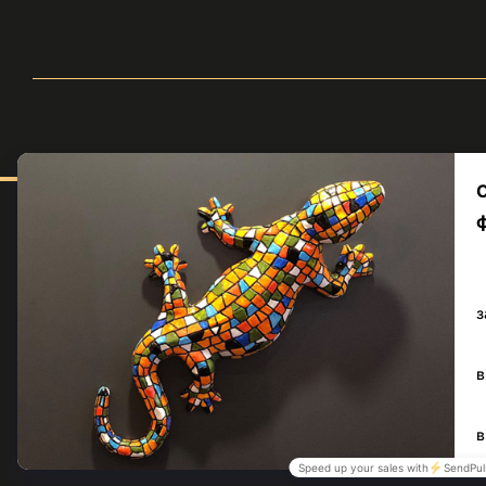
Меню
Каталог
Серії
© volle.ua, 2026, ТОВ
«АКВАМАРКЕТ.УА»
Кольори
Приймаємо до оплати
Мобільна версія