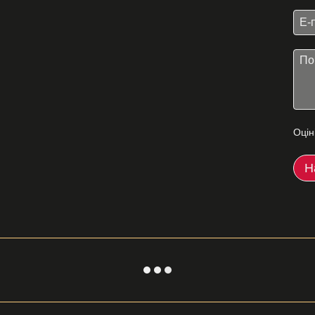
Оцін
Н