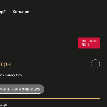
рії
Кольори
Код товару
75116
 грн
ати знижку 15%
мити, коли з'явиться
ації