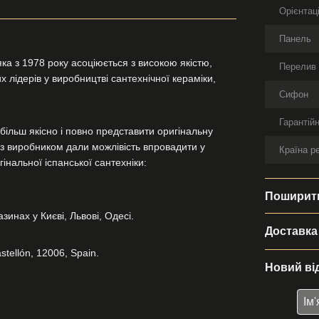
Орієнтац
Панель
ка з 1978 року асоціюється з високою якістю,
Перелив
 лідерів у виробництві сантехнічної кераміки,
Сифон
Гарантійн
більш якісно і повно представити оригінальну
и з виробником дали можлівість впровадити у
Країна р
інальної іспанської сантехніки:
Поширити
инах у Києві, Львові, Одесі.
Доставка
stellón, 12006, Spain.
Новий ві