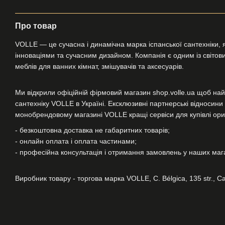
Про товар
VOLLE — це сучасна і динамічна марка іспанської сантехніки, я
інноваціями та сучасним дизайном. Компанія є одним із світових
меблів для ванних кімнат, змішувачів та аксесуарів.
Ми відкрили офіційній фірмовий магазин shop.volle.ua щоб най
сантехніку VOLLE в Україні. Ексклюзивні партнерські відносин
монобрендовому магазині VOLLE кращі сервіси для купівлі ориг
- безкоштовна доставка не габаритних товарів;
- онлайн оплата і оплата частинами;
- професійна консультація і отримання замовлень у наших магаз
Виробник товару - торгова марка VOLLE, C. Bélgica, 135 str., Ca