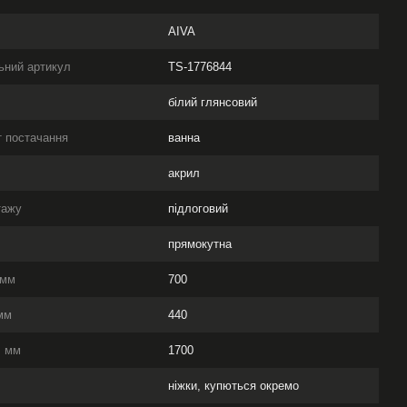
AIVA
ьний артикул
TS-1776844
білий глянсовий
 постачання
ванна
л
акрил
тажу
підлоговий
прямокутна
 мм
700
мм
440
, мм
1700
ніжки, купються окремо