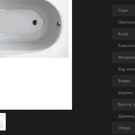
Серія
Оригінал
Колір
Комплект
Матеріа
Вид мон
Форма
Ширина,
Висота, 
Довжина
Опора