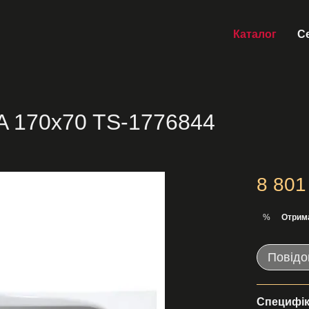
Каталог
Се
A 170x70 TS-1776844
8 801
Отрим
%
Повідо
Специфік