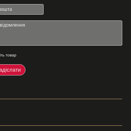
іть товар
адіслати