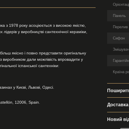
Орієнтац
Панель
ка з 1978 року асоціюється з високою якістю,
Перелив
 лідерів у виробництві сантехнічної кераміки,
Сифон
Змішува
більш якісно і повно представити оригінальну
и з виробником дали можлівість впровадити у
Гарантійн
інальної іспанської сантехніки:
Країна р
инах у Києві, Львові, Одесі.
Поширити
stellón, 12006, Spain.
Доставка
Новий ві