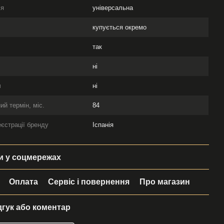
ія
універсальна
купується окремо
так
ні
ч
ні
ий термін, міс.
84
еєстрації бренду
Іспанія
 у соцмережах
Оплата
Сервіс і повернення
Про магазин
дгук або коментар