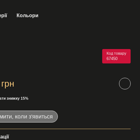
рії
Кольори
Код товару
67450
 грн
ати знижку 15%
мити, коли з'явиться
ації