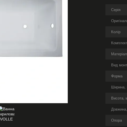
Серія
Оригінал
Колір
Комплект
Матеріа
Вид мон
Форма
Ширина,
Висота, 
Довжина
Опора