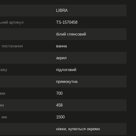
LIBRA
ьний артикул
TS-1570458
білий глянсовий
 постачання
ванна
л
акрил
тажу
підлоговий
прямокутна
 мм
700
мм
458
, мм
1500
ніжки, купються окремо