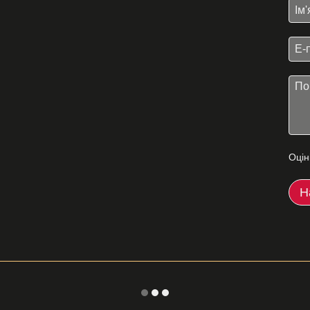
Оцін
Н