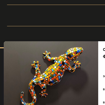
Меню
Каталог
© volle.ua, 2026, ТОВ
Серії
«АКВАМАРКЕТ.УА»
Кольори
Приймаємо до оплати
Мобільна версія