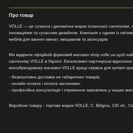
Про товар
VOLLE — це сучасна і динамічна марка іспанської сантехніки, я
інноваціями та сучасним дизайном. Компанія є одним із світових
меблів для ванних кімнат, змішувачів та аксесуарів.
Ми відкрили офіційній фірмовий магазин shop.volle.ua щоб най
сантехніку VOLLE в Україні. Ексклюзивні партнерські відносин
монобрендовому магазині VOLLE кращі сервіси для купівлі ориг
- безкоштовна доставка не габаритних товарів;
- онлайн оплата і оплата частинами;
- професійна консультація і отримання замовлень у наших магаз
Виробник товару - торгова марка VOLLE, C. Bélgica, 135 str., Ca