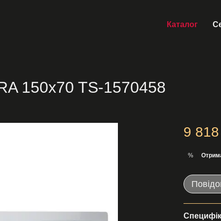
Каталог
Се
RA 150x70 TS-1570458
9 818
Отрим
%
Повідо
Специфік