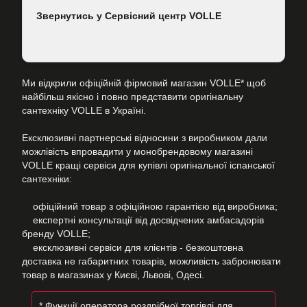
Звернутись у Сервісний центр VOLLE
Ми відкрили офіційній фірмовий магазин VOLLE* щоб
найбільш якісно і повно представити оригінальну
сантехніку VOLLE в Україні.
Ексклюзивні партнерські відносини з виробником дали
можлівість впровадити у монобрендовому магазині
VOLLE кращі сервіси для купівлі оригінальної іспанської
сантехніки:
офіційний товар з офіційною гарантією від виробника;
експертні консультації від досвідчених амбасадорів
бренду VOLLE;
ексклюзивні сервіси для клієнтів - безкоштовна
доставка не габаритних товарів, можливість забронювати
товар в магазинах у Києві, Львові, Одесі.
* Функції оператора роздрібної торгівлі для