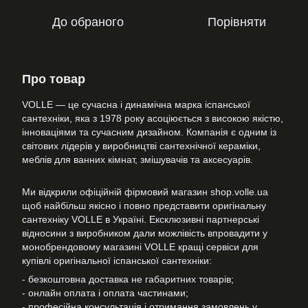
До обраного
Порівняти
Про товар
VOLLE — це сучасна і динамічна марка іспанської
сантехніки, яка з 1978 року асоціюється з високою якістю,
інноваціями та сучасним дизайном. Компанія є одним із
світових лідерів у виробництві сантехнічної кераміки,
меблів для ванних кімнат, змішувачів та аксесуарів.
Ми відкрили офіційній фірмовий магазин shop.volle.ua
щоб найбільш якісно і повно представити оригінальну
сантехніку VOLLE в Україні. Ексклюзивні партнерські
відносини з виробником дали можлівість впровадити у
монобрендовому магазині VOLLE кращі сервіси для
купівлі оригінальної іспанської сантехніки:
- безкоштовна доставка не габаритних товарів;
- онлайн оплата і оплата частинами;
- професійна консультація і отримання замовлень у