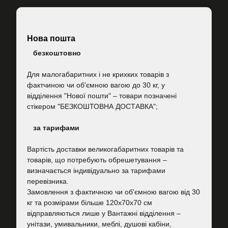
Нова пошта
безкоштовно
Для малогабаритних і не крихких товарів з
фактчиною чи об'ємною вагою до 30 кг, у
відділення "Нової пошти"
–
товари позначені
стікером "БЕЗКОШТОВНА ДОСТАВКА";
за тарифами
Вартість
доставки великогабаритних товарів та
товарів, що потребують обрешетування –
визначається індивідуально за тарифами
перевізника.
Замовлення з фактичною чи об'ємною вагою від 30
кг та розмірами більше 120х70х70 см
відправляються лише у Вантажні відділення –
унітази, умивальники, меблі, душові кабіни,