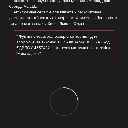
експертні консультації від досвідчених амбасадорів
бренду VOLLE;
ексклюзивні сервіси для клієнтів - безкоштовна
доставка не габаритних товарів, можливість забронювати
товар в магазинах у Києві, Львові, Одесі.
* Функції оператора роздрібної торгівлі для
shop.volle.ua виконує ТОВ «АКВАМАРКЕТ.УА» код
ЄДРПОУ 43574221 і мережа магазинів сантехніки
"Аквамаркет".