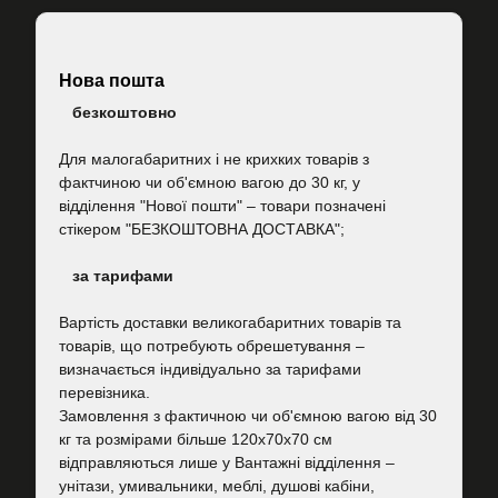
Нова пошта
безкоштовно
Для малогабаритних і не крихких товарів з
фактчиною чи об'ємною вагою до 30 кг, у
відділення "Нової пошти"
–
товари позначені
стікером "БЕЗКОШТОВНА ДОСТАВКА";
за тарифами
Вартість
доставки великогабаритних товарів та
товарів, що потребують обрешетування –
визначається індивідуально за тарифами
перевізника.
Замовлення з фактичною чи об'ємною вагою від 30
кг та розмірами більше 120х70х70 см
відправляються лише у Вантажні відділення –
унітази, умивальники, меблі, душові кабіни,