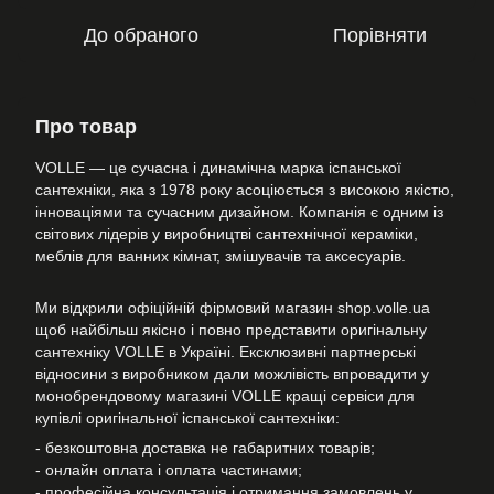
До обраного
Порівняти
Про товар
VOLLE — це сучасна і динамічна марка іспанської
сантехніки, яка з 1978 року асоціюється з високою якістю,
інноваціями та сучасним дизайном. Компанія є одним із
світових лідерів у виробництві сантехнічної кераміки,
меблів для ванних кімнат, змішувачів та аксесуарів.
Ми відкрили офіційній фірмовий магазин shop.volle.ua
щоб найбільш якісно і повно представити оригінальну
сантехніку VOLLE в Україні. Ексклюзивні партнерські
відносини з виробником дали можлівість впровадити у
монобрендовому магазині VOLLE кращі сервіси для
купівлі оригінальної іспанської сантехніки:
- безкоштовна доставка не габаритних товарів;
- онлайн оплата і оплата частинами;
- професійна консультація і отримання замовлень у