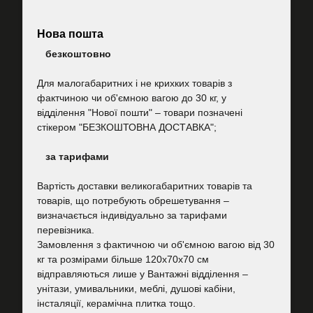
Нова пошта
безкоштовно
Для малогабаритних і не крихких товарів з
фактчиною чи об'ємною вагою до 30 кг, у
відділення "Нової пошти"
–
товари позначені
стікером "БЕЗКОШТОВНА ДОСТАВКА";
за тарифами
Вартість
доставки великогабаритних товарів та
товарів, що потребують обрешетування –
визначається індивідуально за тарифами
перевізника.
Замовлення з фактичною чи об'ємною вагою від 30
кг та розмірами більше 120х70х70 см
відправляються лише у Вантажні відділення –
унітази, умивальники, меблі, душові кабіни,
інсталяції, керамічна плитка тощо.