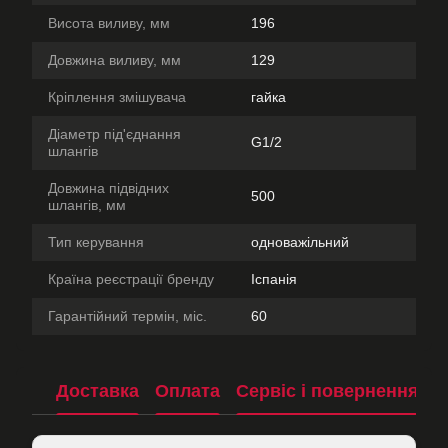
Висота виливу, мм
196
Довжина виливу, мм
129
Кріплення змішувача
гайка
Діаметр під'єднання
G1/2
шлангів
Довжина підвідних
500
шлангів, мм
Тип керування
одноважільний
Країна реєстрації бренду
Іспанія
Гарантійний термін, міс.
60
Доставка
Оплата
Сервіс і повернення
П