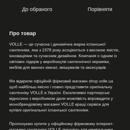
До обраного
Порівняти
Про товар
VOLLE — це сучасна і динамічна марка іспанської
сантехніки, яка з 1978 року асоціюється з високою якістю,
інноваціями та сучасним дизайном. Компанія є одним із
світових лідерів у виробництві сантехнічної кераміки,
меблів для ванних кімнат, змішувачів та аксесуарів.
Ми відкрили офіційній фірмовий магазин shop.volle.ua
щоб найбільш якісно і повно представити оригінальну
сантехніку VOLLE в Україні. Ексклюзивні партнерські
відносини з виробником дали можлівість впровадити у
монобрендовому магазині VOLLE кращі сервіси для
купівлі оригінальної іспанської сантехніки.
Пропонуємо купити у офіційному фірмовому інтернет-
магазині сантехніки VOLLE змішувач для умивальника