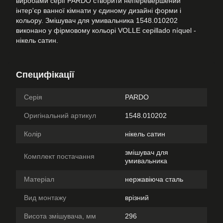
виробами серії PARDO створити неперевершений
інтер'єр ванної кімнати у єдиному дизайні форми і
кольору. Змішувач для умивальника 1548.010202
виконано у фірмовому кольорі VOLLE cepillado níquel -
нікель сатин.
Специфікації
Серія
PARDO
Оригінальний артикул
1548.010202
Колір
нікель сатин
змішувач для
Комплект постачання
умивальника
Матеріал
нержавіюча сталь
Вид монтажу
врізний
Висота змішувача, мм
296