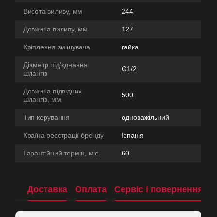
Висота виливу, мм
244
Довжина виливу, мм
127
Кріплення змішувача
гайка
Діаметр під'єднання
G1/2
шлангів
Довжина підвідних
500
шлангів, мм
Тип керування
одноважільний
Країна реєстрації бренду
Іспанія
Гарантійний термін, міс.
60
Доставка
Оплата
Сервіс і повернення
П