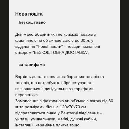
Нова пошта
безкоштовно
Для малогабаритних і не крихких товарів з
фактчиною чи об'ємною вагою до 30 кг, у
відділення "Нової пошти"
–
товари позначені
стікером "БЕЗКОШТОВНА ДОСТАВКА";
за тарифами
Вартість
доставки великогабаритних товарів та
товарів, що потребують обрешетування –
визначається індивідуально за тарифами
перевізника.
Замовлення з фактичною чи об'ємною вагою від 30
кг та розмірами більше 120х70х70 см
відправляються лише у Вантажні відділення –
унітази, умивальники, меблі, душові кабіни,
інсталяції, керамічна плитка тощо.