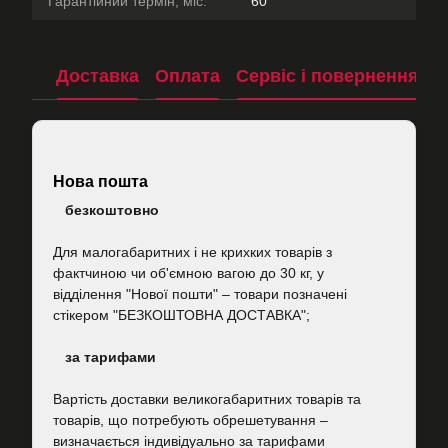
Гарантійний термін, міс.
60
Доставка
Оплата
Сервіс і повернення
П
Нова пошта
безкоштовно
Для малогабаритних і не крихких товарів з
фактчиною чи об'ємною вагою до 30 кг, у
відділення "Нової пошти"
–
товари позначені
стікером "БЕЗКОШТОВНА ДОСТАВКА";
за тарифами
Вартість
доставки великогабаритних товарів та
товарів, що потребують обрешетування –
визначається індивідуально за тарифами