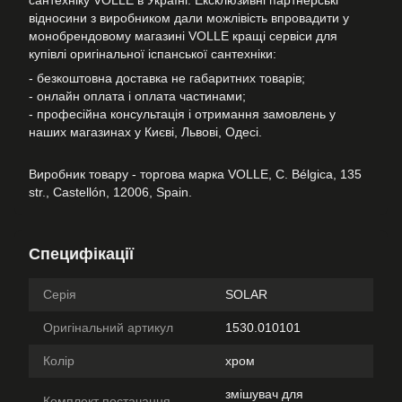
сантехніку VOLLE в Україні. Ексклюзивні партнерські
відносини з виробником дали можлівість впровадити у
монобрендовому магазині VOLLE кращі сервіси для
купівлі оригінальної іспанської сантехніки:
- безкоштовна доставка не габаритних товарів;
- онлайн оплата і оплата частинами;
- професійна консультація і отримання замовлень у
наших магазинах у Києві, Львові, Одесі.
Виробник товару - торгова марка VOLLE, C. Bélgica, 135
str., Castellón, 12006, Spain.
Специфікації
Серія
SOLAR
Оригінальний артикул
1530.010101
Колір
хром
змішувач для
Комплект постачання