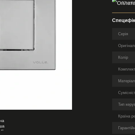
12 пла
Специфік
Серія
Оригінал
Колір
Комплект
Матеріа
Сумісніс
Тип керу
Країна р
Гарантійн