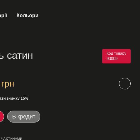
рії
Кольори
ь сатин
Код товару
93009
 грн
ати знижку 15%
В кредит
 ЧАСТИНАМИ