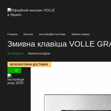
Перейти до основного контенту
Головна
Каталог
Інсталяційні системи
Змивні клавіші
Змивна клавіша VOLLE GRA
В наявності
Написати відгук
БЕЗКОШТОВНА ДОСТАВКА
12