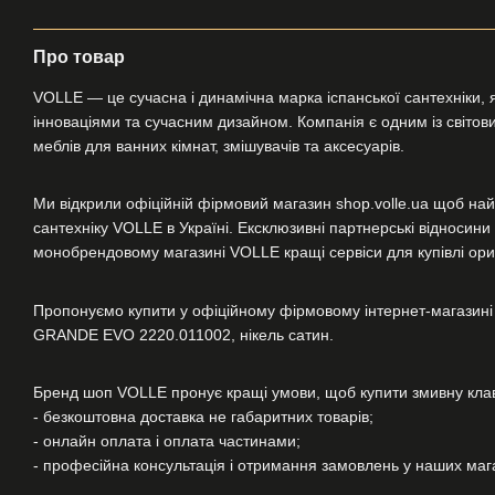
Про товар
VOLLE — це сучасна і динамічна марка іспанської сантехніки, я
інноваціями та сучасним дизайном. Компанія є одним із світових
меблів для ванних кімнат, змішувачів та аксесуарів.
Ми відкрили офіційній фірмовий магазин shop.volle.ua щоб най
сантехніку VOLLE в Україні. Ексклюзивні партнерські відносин
монобрендовому магазині VOLLE кращі сервіси для купівлі ориг
Пропонуємо купити у офіційному фірмовому інтернет-магазині
GRANDE EVO 2220.011002, нікель сатин.
Бренд шоп VOLLE пронує кращі умови, щоб купити змивну к
- безкоштовна доставка не габаритних товарів;
- онлайн оплата і оплата частинами;
- професійна консультація і отримання замовлень у наших магаз