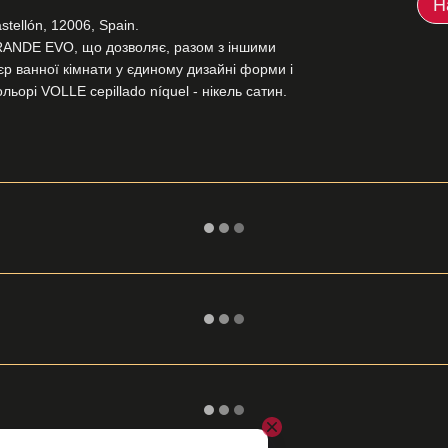
Н
stellón, 12006, Spain.
RANDE EVO, що дозволяє, разом з іншими
 ванної кімнати у єдиному дизайні форми і
орі VOLLE cepillado níquel - нікель сатин.