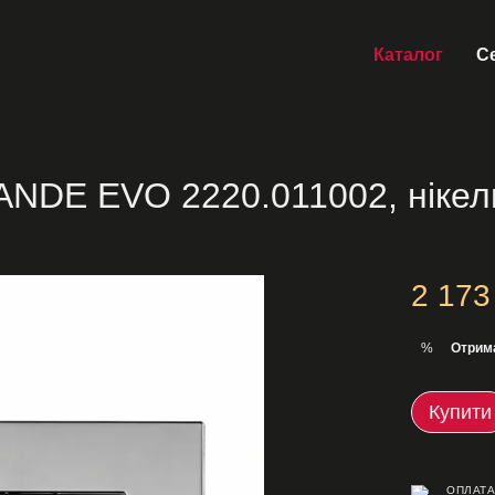
Каталог
Се
NDE EVO 2220.011002, нікел
2 173
Отрим
%
Купити
ОПЛАТА