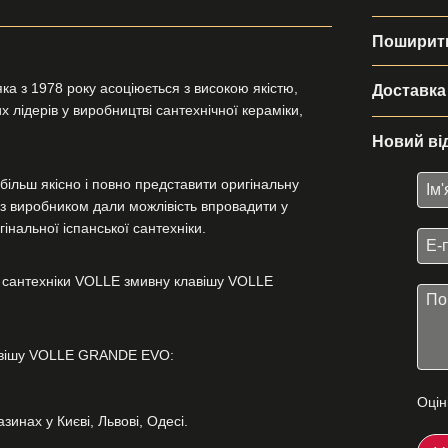
Поширити
ка з 1978 року асоціюється з високою якістю,
Доставка
 лідерів у виробництві сантехнічної кераміки,
Новий ві
більш якісно і повно представити оригінальну
и з виробником дали можлівість впровадити у
інальної іспанської сантехніки.
 сантехніки VOLLE змивну клавішу VOLLE
лавішу VOLLE GRANDE EVO:
Оцін
инах у Києві, Львові, Одесі.