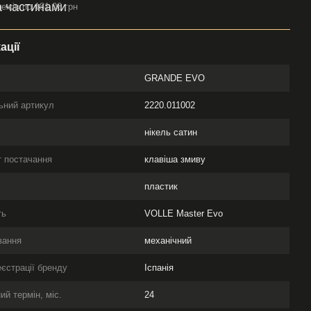
тежів по 181.08 грн
ації
GRANDE EVO
ьний артикул
2220.011002
нікель сатин
 постачання
клавіша змиву
л
пластик
ть
VOLLE Master Evo
вання
механічний
еєстрації бренду
Іспанія
ий термін, міс.
24