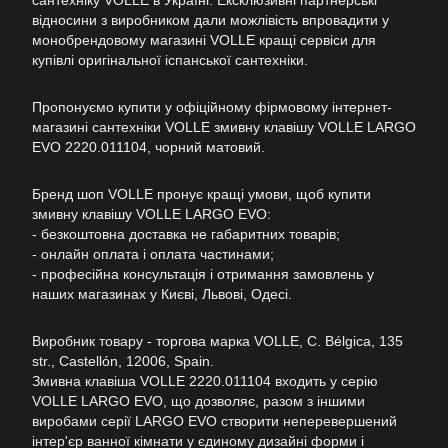
сантехніку VOLLE в Україні. Ексклюзивні партнерські
відносини з виробником дали можлівість впровадити у
монобрендовому магазині VOLLE кращі сервіси для
купівлі оригінальної іспанської сантехніки.
Пропонуємо купити у офіційному фірмовому інтернет-
магазині сантехніки VOLLE змивну клавішу VOLLE LARGO
EVO 2220.011104, чорний матовий.
Бренд шоп VOLLE пронує кращі умови, щоб купити
змивну клавішу VOLLE LARGO EVO:
- безкоштовна доставка не габаритних товарів;
- онлайн оплата і оплата частинами;
- професійна консультація і отримання замовлень у
наших магазинах у Києві, Львові, Одесі.
Виробник товару - торгова марка VOLLE, C. Bélgica, 135
str., Castellón, 12006, Spain.
Змивна клавіша VOLLE 2220.011104 входить у серію
VOLLE LARGO EVO, що дозволяє, разом з іншими
виробами серії LARGO EVO створити неперевершений
інтер'єр ванної кімнати у єдиному дизайні форми і