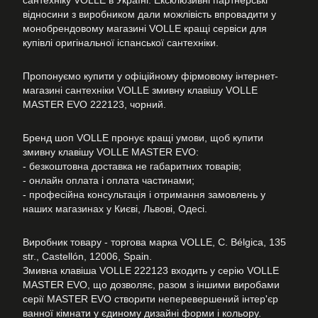
сантехніку VOLLE в Україні. Ексклюзивні партнерські
відносини з виробником дали можлівість впровадити у
монобрендовому магазині VOLLE кращі сервіси для
купівлі оригінальної іспанської сантехніки.
Пропонуємо купити у офіційному фірмовому інтернет-
магазині сантехніки VOLLE змивну клавішу VOLLE
MASTER EVO 222123, чорний.
Бренд шоп VOLLE пронує кращі умови, щоб купити
змивну клавішу VOLLE MASTER EVO:
- безкоштовна доставка не габаритних товарів;
- онлайн оплата і оплата частинами;
- професійна консультація і отримання замовлень у
наших магазинах у Києві, Львові, Одесі.
Виробник товару - торгова марка VOLLE, C. Bélgica, 135
str., Castellón, 12006, Spain.
Змивна клавіша VOLLE 222123 входить у серію VOLLE
MASTER EVO, що дозволяє, разом з іншими виробами
серії MASTER EVO створити неперевершений інтер'єр
ванної кімнати у єдиному дизайні форми і кольору.