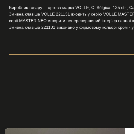
Виробник товару - торгова марка VOLLE, C. Bélgica, 135 str., Ca
Змивна клавіша VOLLE 221131 входить у серію VOLLE MASTER
серії MASTER NEO створити неперевершений інтер'єр ванної кі
Змивна клавіша 221131 виконано у фірмовому кольорі хром - ун