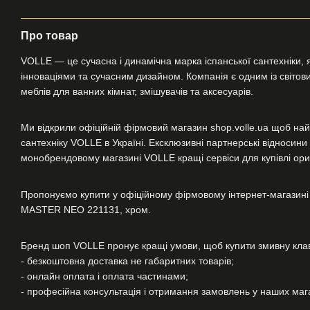
Про товар
VOLLE — це сучасна і динамічна марка іспанської сантехніки, я
інноваціями та сучасним дизайном. Компанія є одним із світових
меблів для ванних кімнат, змішувачів та аксесуарів.
Ми відкрили офіційній фірмовий магазин shop.volle.ua щоб най
сантехніку VOLLE в Україні. Ексклюзивні партнерські відносин
монобрендовому магазині VOLLE кращі сервіси для купівлі ориг
Пропонуємо купити у офіційному фірмовому інтернет-магазині
MASTER NEO 221131, хром.
Бренд шоп VOLLE пронує кращі умови, щоб купити змивну к
- безкоштовна доставка не габаритних товарів;
- онлайн оплата і оплата частинами;
- професійна консультація і отримання замовлень у наших магаз