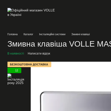
Перейти до основного контенту
Головна
Каталог
Інсталяційні системи
Змивні клавіші
Змивна клавіша VOLLE MA
В наявності
Написати відгук
БЕЗКОШТОВНА ДОСТАВКА
12