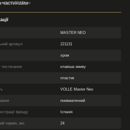
ежів по 99.17 грн
ації
MASTER NEO
ьний артикул
221131
хром
 постачання
клавіша змиву
л
пластик
ть
VOLLE Master Neo
вання
пневматичний
еєстрації бренду
Іспанія
ий термін, міс.
24