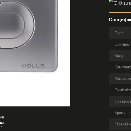
12 плат
Специфік
Серія
Оригінал
Колір
Комплект
Матеріа
Сумісніс
Тип керу
Країна р
Гарантійн