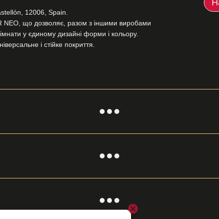
Н
stellón, 12006, Spain.
 NEO, що дозволяє, разом з іншими виробами
мнати у єдиному дизайні форми і кольору.
іверсальне і стійке покриття.