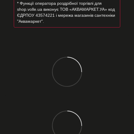
* Функції оператора роздрібної торгівлі для
shop.volle.ua виконує ТОВ «АКВАМАРКЕТ.УА» код
ЄДРПОУ 43574221 і мережа магазинів сантехніки
"Аквамаркет".