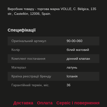
Виробник товару - торгова марка VOLLE, C. Bélgica, 135
str., Castellón, 12006, Spain.
Специфікації
Оригінальний артикул
90-00-060
Колір
білий матовий
Комплект постачання
донний клапан
Матеріал
латунь
Країна реєстрації бренду
Іспанія
Гарантійний термін, міс.
36
Доставка
Оплата
Сервіс і повернення
П