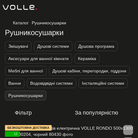
Каталог
Рушникосушарки
Рушникосушарки
Змішувачі
Душові системи
Душова програма
Аксесуари для ванної кімнати
Кераміка
Меблі для ванної
Душові кабіни, перегородки, піддони
Ванни
Водовідвідні системи
Інсталяційні системи
Рушникосушарки
Фільтр
За популярністю
БЕЗКОШТОВНА ДОСТАВКА
12