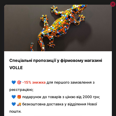
VOLLE
Сушарка для рушників електрична VOLLE RONDO 500x800
9235.000101, хром
5 902 грн
Показати ще 3 товара
Назад
Вперед
1
з 2
Контактна інформація
Повна версія сайту