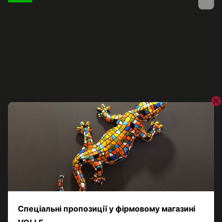
VOLLE
Змішувач для кухні з поворотним виливом VOLLE AURA
1520.110101
1 471 грн
2 263 грн