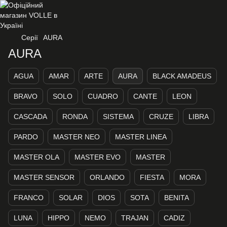
Серії
AURA
AURA
AGUA
AMAR
ARTE
AURA
BLACK AMADEUS
BRAVO
SOLO
CUADRO
CANTE
LEON
CASCADA
RONDA
SISTEMA
CRUZE
LIBRA
PARDO
MASTER NEO
MASTER LINEA
MASTER OLA
MASTER EVO
MASTER
MASTER SENSOR
ORLANDO
FIESTA
MORA
FRANCO
SOLAR
DIOS
SOTA
BENITA
LUNA
HIPPO
NEMO
TRAJAN
CADIZ