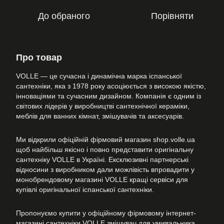
До обраного
Порівняти
Про товар
VOLLE — це сучасна і динамічна марка іспанської
сантехніки, яка з 1978 року асоціюється з високою якістю,
інноваціями та сучасним дизайном. Компанія є одним із
світових лідерів у виробництві сантехнічної кераміки,
меблів для ванних кімнат, змішувачів та аксесуарів.
Ми відкрили офіційній фірмовий магазин shop.volle.ua
щоб найбільш якісно і повно представити оригінальну
сантехніку VOLLE в Україні. Ексклюзивні партнерські
відносини з виробником дали можлівість впровадити у
монобрендовому магазині VOLLE кращі сервіси для
купівлі оригінальної іспанської сантехніки.
Пропонуємо купити у офіційному фірмовому інтернет-
магазині сантехніки VOLLE змішувач для умивальника