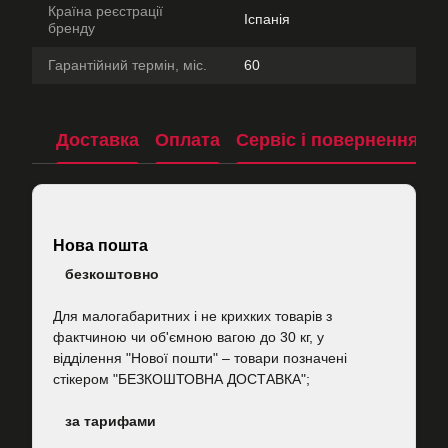
Країна реєстрації
Іспанія
бренду
Гарантійний термін, міс.
60
Доставка
Оплата
Сервіс і повернення
П
Нова пошта
безкоштовно
Для малогабаритних і не крихких товарів з
фактчиною чи об'ємною вагою до 30 кг, у
відділення "Нової пошти"
–
товари позначені
стікером "БЕЗКОШТОВНА ДОСТАВКА";
за тарифами