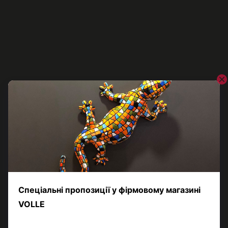
VOLLE
Гарнітур душовий VOLLE CASCADA B50 1586.170205,
графітовий
3 102 грн
Показати ще 5 товарів
Назад
Вперед
1
з 2