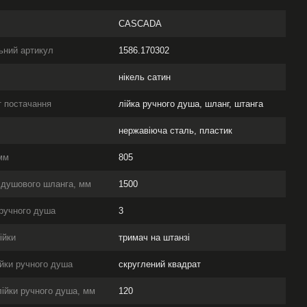
CASCADA
ьний артикул
1586.170302
нікель сатин
 постачання
лійка ручного душа, шланг, штанга
л
нержавіюча сталь, пластик
мм
805
 душового шланга, мм
1500
ручного душа
3
ійки
тримач на штанзі
йки ручного душа
скруглений квадрат
ійки ручного душа, мм
120