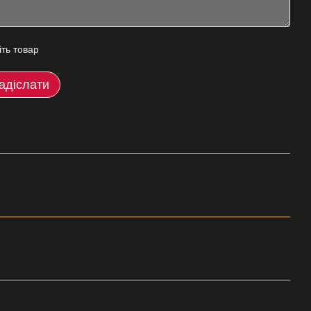
іть товар
адіслати