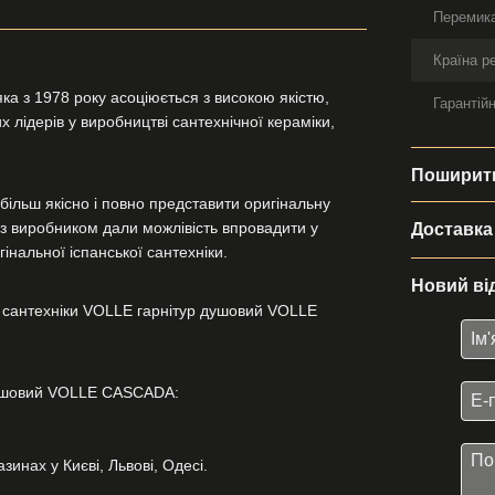
Перемик
Країна р
ка з 1978 року асоціюється з високою якістю,
Гарантійн
 лідерів у виробництві сантехнічної кераміки,
Поширити
більш якісно і повно представити оригінальну
и з виробником дали можлівість впровадити у
Доставка
інальної іспанської сантехніки.
Новий ві
 сантехніки VOLLE гарнітур душовий VOLLE
душовий VOLLE CASCADA:
инах у Києві, Львові, Одесі.