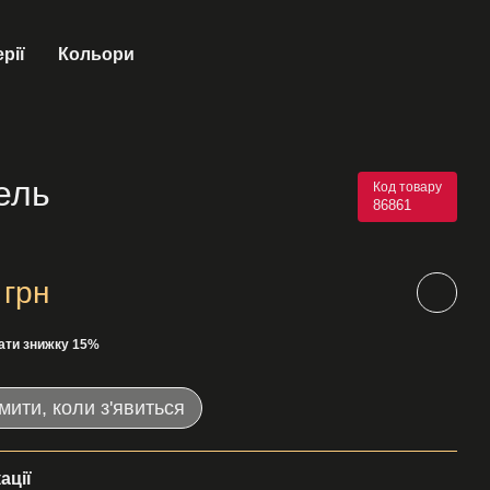
рії
Кольори
ель
Код товару
86861
 грн
ати знижку 15%
мити, коли з'явиться
ації