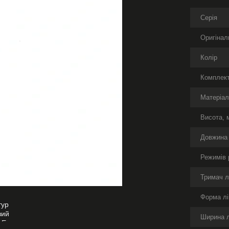
Серія
Оригінал
Колір
Комплект
Матеріа
Висота, 
Довжина
Режимів 
Тримач л
Форма лі
Ширина л