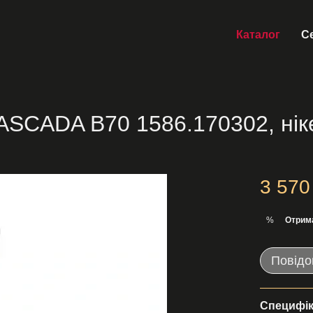
Каталог
Се
ASCADA B70 1586.170302, нік
3 570
Отрим
%
Повідо
Специфік