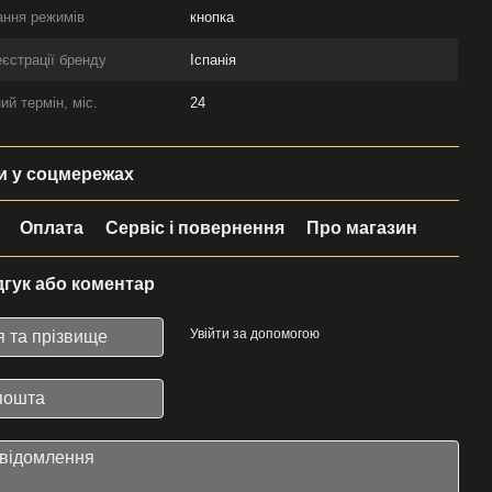
ання режимів
кнопка
еєстрації бренду
Іспанія
ий термін, міс.
24
 у соцмережах
Оплата
Сервіс і повернення
Про магазин
дгук або коментар
Увійти за допомогою