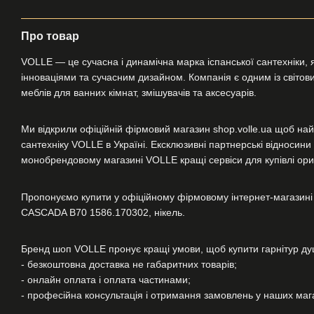
Про товар
VOLLE — це сучасна і динамічна марка іспанської сантехніки, я
інноваціями та сучасним дизайном. Компанія є одним із світових
меблів для ванних кімнат, змішувачів та аксесуарів.
Ми відкрили офіційній фірмовий магазин shop.volle.ua щоб най
сантехніку VOLLE в Україні. Ексклюзивні партнерські відносин
монобрендовому магазині VOLLE кращі сервіси для купівлі ориг
Пропонуємо купити у офіційному фірмовому інтернет-магазині
CASCADA B70 1586.170302, нікель.
Бренд шоп VOLLE пронує кращі умови, щоб купити гарнітур 
- безкоштовна доставка не габаритних товарів;
- онлайн оплата і оплата частинами;
- професійна консультація і отримання замовлень у наших магаз