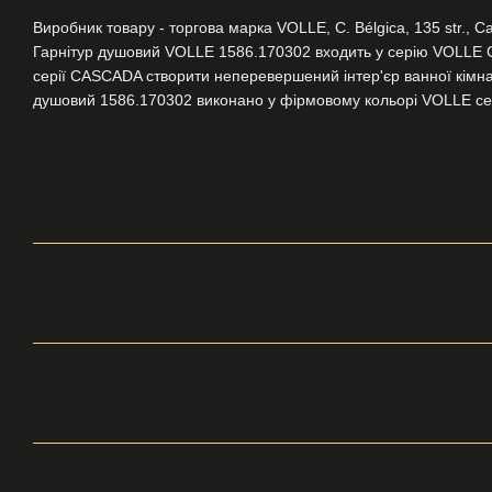
Виробник товару - торгова марка VOLLE, C. Bélgica, 135 str., Ca
Гарнітур душовий VOLLE 1586.170302 входить у серію VOLLE
серії CASCADA створити неперевершений інтер'єр ванної кімна
душовий 1586.170302 виконано у фірмовому кольорі VOLLE cepil