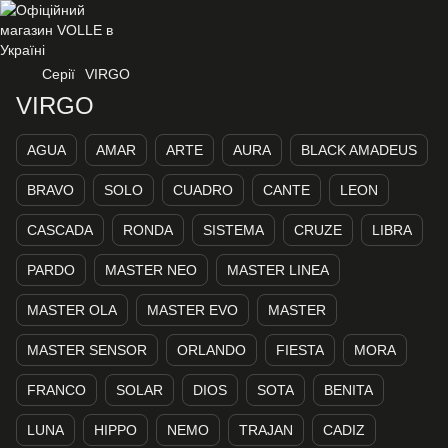
Серії
VIRGO
VIRGO
AGUA
AMAR
ARTE
AURA
BLACK AMADEUS
BRAVO
SOLO
CUADRO
CANTE
LEON
CASCADA
RONDA
SISTEMA
CRUZE
LIBRA
PARDO
MASTER NEO
MASTER LINEA
MASTER OLA
MASTER EVO
MASTER
MASTER SENSOR
ORLANDO
FIESTA
MORA
FRANCO
SOLAR
DIOS
SOTA
BENITA
LUNA
HIPPO
NEMO
TRAJAN
CADIZ