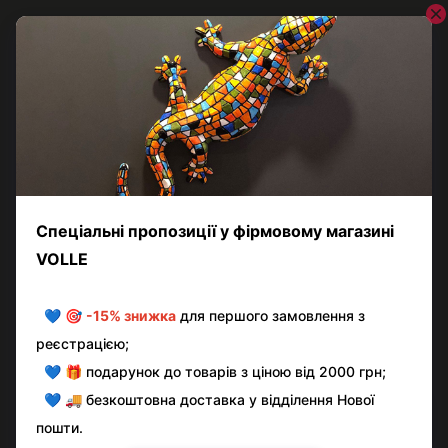
VOLLE
Унітаз підвісний безободковий VOLLE VIRGO 1324.491007
15 360 грн
Контактна інформація
Повна версія сайту
© volle.ua, 2026, ТОВ «АКВАМАРКЕТ.УА»