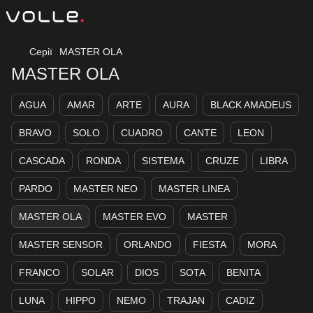
Серії
MASTER OLA
MASTER OLA
AGUA
AMAR
ARTE
AURA
BLACK AMADEUS
BRAVO
SOLO
CUADRO
CANTE
LEON
CASCADA
RONDA
SISTEMA
CRUZE
LIBRA
PARDO
MASTER NEO
MASTER LINEA
MASTER OLA
MASTER EVO
MASTER
MASTER SENSOR
ORLANDO
FIESTA
MORA
FRANCO
SOLAR
DIOS
SOTA
BENITA
LUNA
HIPPO
NEMO
TRAJAN
CADIZ