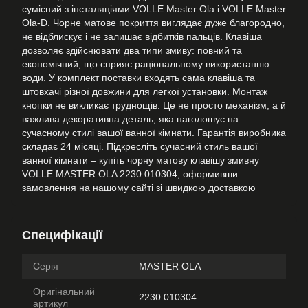
сумісний з інсталяціями VOLLE Master Ola і VOLLE Master
Ola-D. Чорне матове покриття виглядає дуже благородно,
не відблискує і не залишає відбитків пальців. Клавіша
дозволяє здійснювати два типи змиву: повний та
економічний, що сприяє раціональному використанню
води. У комплект поставки входять сама клавіша та
штовхачі різної довжини для легкої установки. Монтаж
кнопки не викликає труднощів. Це не просто механізм, а й
важлива декоративна деталь, яка наголошує на
сучасному стилі вашої ванної кімнати. Гарантія виробника
складає 24 місяці. Підкресліть сучасний стиль вашої
ванної кімнати – купіть чорну матову клавішу змивну
VOLLE MASTER OLA 2230.010304, оформивши
замовлення на нашому сайті зі швидкою доставкою
Специфікації
Серія
MASTER OLA
Оригінальний
2230.010304
артикул