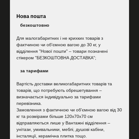
Нова пошта
безкоштовно
Для малогабаритних і не крихких товарів з
фактчиною чи об'ємною вагою до 30 кг, у
відділення "Нової пошти"
–
товари позначені
стікером "БЕЗКОШТОВНА ДОСТАВКА";
за тарифами
Вартість
доставки великогабаритних товарів та
товарів, що потребують обрешетування –
визначається індивідуально за тарифами
перевізника.
Замовлення з фактичною чи об'ємною вагою від 30
кг та розмірами більше 120х70х70 см
відправляються лише у Вантажні відділення –
унітази, умивальники, меблі, душові кабіни,
інсталяції, керамічна плитка тощо.