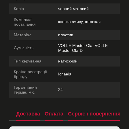
Колір
чорний матовий
Комплект
кнопка змиву, штовхачі
постачання
Матеріал
пластик
VOLLE Master Ola, VOLLE
Сумісність
Master Ola-D
Тип керування
натискний
Країна реєстрації
Іспанія
бренду
Гарантійний
24
термін, міс.
Доставка
Оплата
Сервіс і повернення
П