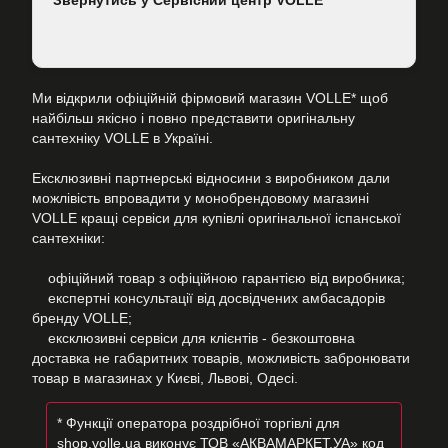
Звернутись у Сервісний центр VOLLE
Ми відкрили офіційній фірмовий магазин VOLLE* щоб
найбільш якісно і повно представити оригінальну
сантехніку VOLLE в Україні.
Ексклюзивні партнерські відносини з виробником дали
можлівість впровадити у монобрендовому магазині
VOLLE кращі сервіси для купівлі оригінальної іспанської
сантехніки:
офіційний товар з офіційною гарантією від виробника;
експертні консультації від досвідчених амбасадорів
бренду VOLLE;
ексклюзивні сервіси для клієнтів - безкоштовна
доставка не габаритних товарів, можливість забронювати
товар в магазинах у Києві, Львові, Одесі.
* Функції оператора роздрібної торгівлі для
shop.volle.ua виконує ТОВ «АКВАМАРКЕТ.УА» код