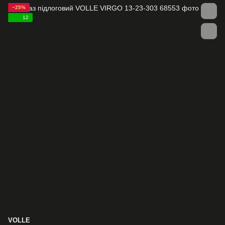
−25%
12
VOLLE