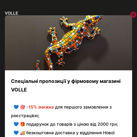
VOLLE
Унітаз підлоговий VOLLE ORLANDO 13-35-342
11 999 грн
16 000 грн
Купити
Показати ще 20 товарів
Назад
Вперед
1
з 12
Контактна інформація
Повна версія сайту