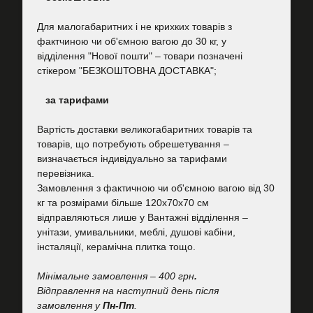
Для малогабаритних і не крихких товарів з
фактчиною чи об'ємною вагою до 30 кг, у
відділення "Нової пошти"
–
товари позначені
стікером "БЕЗКОШТОВНА ДОСТАВКА";
за тарифами
Вартість
доставки великогабаритних товарів та
товарів, що потребують обрешетування –
визначається індивідуально за тарифами
перевізника.
Замовлення з фактичною чи об'ємною вагою від 30
кг та розмірами більше 120х70х70 см
відправляються лише у Вантажні відділення –
унітази, умивальники, меблі, душові кабіни,
інсталяції, керамічна плитка тощо.
Мінімальне замовлення – 400 грн
.
Відправлення на наступний день після
замовлення у
Пн-Пт
.