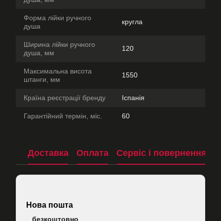
Форма лійки ручного
кругла
душа
Ширина лійки ручного
120
душа, мм
Максимальна висота
1550
штанги, мм
Країна реєстрації бренду
Іспанія
Гарантійний термін, міс.
60
Доставка
Оплата
Сервіс і повернення
П
Нова пошта
безкоштовно