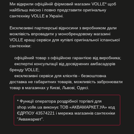
Ми відкрили офіційній фірмовий магазин VOLLE* щоб
найбільш якісно і повно представити оригінальну
сантехніку VOLLE в Україні.
Ексклюзивні партнерські відносини з виробником дали
можлівість впровадити у монобрендовому магазині
VOLLE кращі сервіси для купівлі оригінальної іспанської
сантехніки:
офіційний товар з офіційною гарантією від виробника;
експертні консультації від досвідчених амбасадорів
бренду VOLLE;
ексклюзивні сервіси для клієнтів - безкоштовна
доставка не габаритних товарів, можливість забронювати
товар в магазинах у Києві, Львові, Одесі.
* Функції оператора роздрібної торгівлі для
shop.volle.ua виконує ТОВ «АКВАМАРКЕТ.УА» код
ЄДРПОУ 43574221 і мережа магазинів сантехніки
"Аквамаркет".