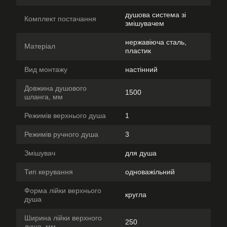
душова система зі
Комплект постачання
змішувачем
нержавіюча сталь,
Матеріал
пластик
Вид монтажу
настінний
Довжина душового
1500
шланга, мм
Режимів верхнього душа
1
Режимів ручного душа
3
Змішувач
для душа
Тип керування
одноважільний
Форма лійки верхнього
кругла
душа
Ширина лійки верхного
250
душа, мм