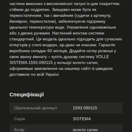
частини виконані з високоякісної латуні із цим покриттям,
стійким до подряпин. Змішувач може бути як
термостатичним, так і звичайним (судячи з артикулу,
ймовірно, термостатом), забезпечуючи підтримку
ідеальної температури води. Управління одноважільне
або з двома ручками. Настінний монтаж системи
стандартний. Ця модель ідеально підходить для сучасних
інтер'єрів у стилі модерн, ар-деко чи класики. Гарантія
виробника складає 60 місяців. Додайте нотку розкоші у
свою ванну кімнату – купіть душову систему VOLLE
SISTEMA 1593.090115 у кольорі золото сатин,
оформивши замовлення на нашому сайті зі швидкою
доставкою по всій Україні
Специфікації
Оригінальний артикул
1593.090115
Серія
SISTEMA
Колір
золото сатин