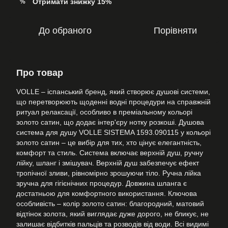
Отримати знижку 15%
%
До обраного
Порівняти
Про товар
VOLLE – іспанський бренд, який створює душові системи,
що перетворюють щоденні водні процедури на справжній
ритуал релаксації, особливо в преміальному кольорі
золото сатин, що додає інтер'єру нотку розкоші. Душова
система для душу VOLLE SISTEMA 1593.090115 у кольорі
золото сатин – це вибір для тих, хто цінує елегантність,
комфорт та стиль. Система включає верхній душ, ручну
лійку, шланг і змішувач. Верхній душ забезпечує ефект
тропічної зливи, рівномірно зрошуючи тіло. Ручна лійка
зручна для гігієнічних процедур. Довжина шланга є
достатньою для комфортного використання. Ключова
особливість – колір золото сатин: благородний, матовий
відтінок золота, який виглядає дуже дорого, не бликує, не
залишає відбитків пальців та розводів від води. Всі видимі