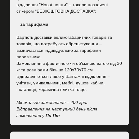
відділення "Нової пошти"
–
товари позначені
стікером "БЕЗКОШТОВНА ДОСТАВКА";
за тарифами
Вартість
доставки великогабаритних товарів та
товарів, що потребують обрешетування –
визначається індивідуально за тарифами
перевізника.
Замовлення з фактичною чи об'ємною вагою від 30
кг та розмірами більше 120х70х70 см
відправляються лише у Вантажні відділення –
унітази, умивальники, меблі, душові кабіни,
інсталяції, керамічна плитка тощо.
Мінімальне замовлення – 400 грн
.
Відправлення на наступний день після
замовлення у
Пн-Пт
.