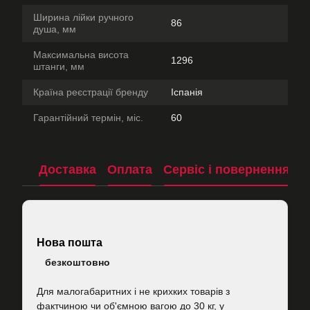
Ширина лійки ручного
86
душа, мм
Максимальна висота
1296
штанги, мм
Країна реєстрації бренду
Іспанія
Гарантійний термін, міс.
60
Доставка
Оплата
Сервіс і повернення
П
Нова пошта
безкоштовно
Для малогабаритних і не крихких товарів з
фактчиною чи об'ємною вагою до 30 кг, у