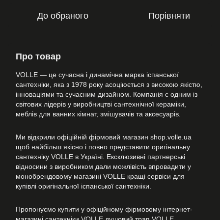
До обраного
Порівняти
Про товар
VOLLE — це сучасна і динамічна марка іспанської
сантехніки, яка з 1978 року асоціюється з високою якістю,
інноваціями та сучасним дизайном. Компанія є одним із
світових лідерів у виробництві сантехнічної кераміки,
меблів для ванних кімнат, змішувачів та аксесуарів.
Ми відкрили офіційній фірмовий магазин shop.volle.ua
щоб найбільш якісно і повно представити оригінальну
сантехніку VOLLE в Україні. Ексклюзивні партнерські
відносини з виробником дали можлівість впровадити у
монобрендовому магазині VOLLE кращі сервіси для
купівлі оригінальної іспанської сантехніки.
Пропонуємо купити у офіційному фірмовому інтернет-
магазині сантехніки VOLLE душовий трап VOLLE