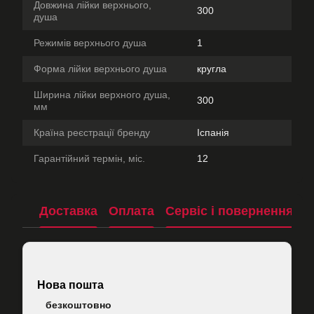
Довжина лійки верхнього,
300
душа
Режимів верхнього душа
1
Форма лійки верхнього душа
кругла
Ширина лійки верхного душа,
300
мм
Країна реєстрації бренду
Іспанія
Гарантійний термін, міс.
12
Доставка
Оплата
Сервіс і повернення
П
Нова пошта
безкоштовно