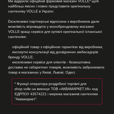
Ми відкрили офіційній фірмовий магазин VOLLE* щоб
найбільш якісно і повно представити оригінальну
сантехніку VOLLE в Україні.
Ексклюзивні партнерські відносини з виробником дали
можлівість впровадити у монобрендовому магазині
VOLLE кращі сервіси для купівлі оригінальної іспанської
сантехніки:
офіційний товар з офіційною гарантією від виробника;
експертні консультації від досвідчених амбасадорів
бренду VOLLE;
ексклюзивні сервіси для клієнтів - безкоштовна
доставка не габаритних товарів, можливість забронювати
товар в магазинах у Києві, Львові, Одесі.
* Функції оператора роздрібної торгівлі для
shop.volle.ua виконує ТОВ «АКВАМАРКЕТ.УА» код
ЄДРПОУ 43574221 і мережа магазинів сантехніки
"Аквамаркет".