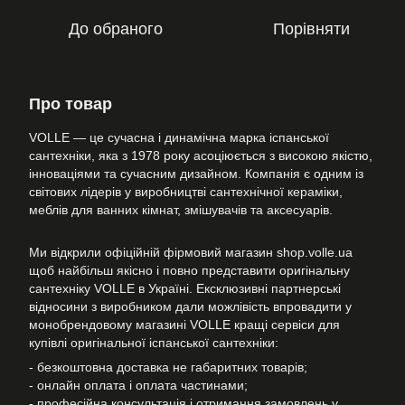
До обраного
Порівняти
Про товар
VOLLE — це сучасна і динамічна марка іспанської
сантехніки, яка з 1978 року асоціюється з високою якістю,
інноваціями та сучасним дизайном. Компанія є одним із
світових лідерів у виробництві сантехнічної кераміки,
меблів для ванних кімнат, змішувачів та аксесуарів.
Ми відкрили офіційній фірмовий магазин shop.volle.ua
щоб найбільш якісно і повно представити оригінальну
сантехніку VOLLE в Україні. Ексклюзивні партнерські
відносини з виробником дали можлівість впровадити у
монобрендовому магазині VOLLE кращі сервіси для
купівлі оригінальної іспанської сантехніки:
- безкоштовна доставка не габаритних товарів;
- онлайн оплата і оплата частинами;
- професійна консультація і отримання замовлень у