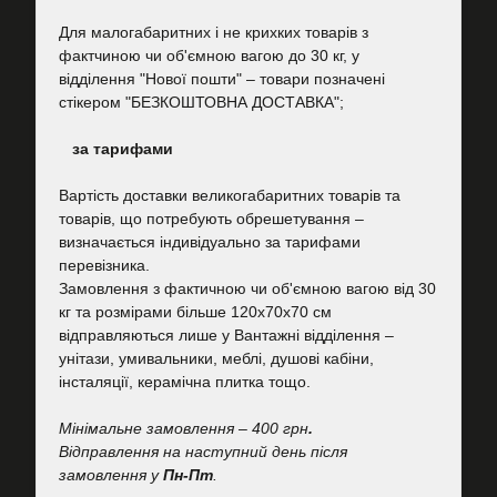
Для малогабаритних і не крихких товарів з
фактчиною чи об'ємною вагою до 30 кг, у
відділення "Нової пошти"
–
товари позначені
стікером "БЕЗКОШТОВНА ДОСТАВКА";
за тарифами
Вартість
доставки великогабаритних товарів та
товарів, що потребують обрешетування –
визначається індивідуально за тарифами
перевізника.
Замовлення з фактичною чи об'ємною вагою від 30
кг та розмірами більше 120х70х70 см
відправляються лише у Вантажні відділення –
унітази, умивальники, меблі, душові кабіни,
інсталяції, керамічна плитка тощо.
Мінімальне замовлення – 400 грн
.
Відправлення на наступний день після
замовлення у
Пн-Пт
.