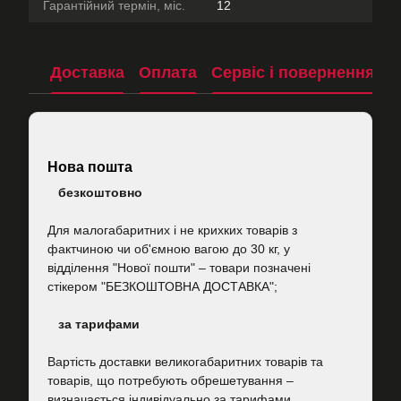
Гарантійний термін, міс.
12
Доставка
Оплата
Сервіс і повернення
П
Нова пошта
безкоштовно
Для малогабаритних і не крихких товарів з
фактчиною чи об'ємною вагою до 30 кг, у
відділення "Нової пошти"
–
товари позначені
стікером "БЕЗКОШТОВНА ДОСТАВКА";
за тарифами
Вартість
доставки великогабаритних товарів та
товарів, що потребують обрешетування –
визначається індивідуально за тарифами