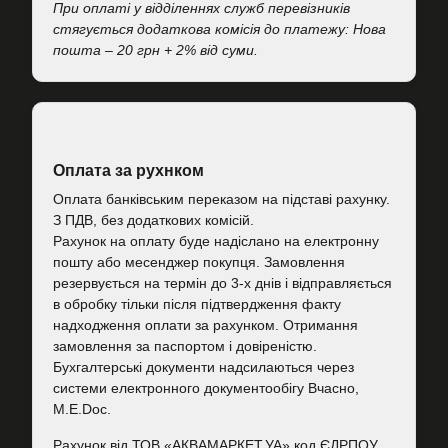
При оплаті у відділеннях служб перевізників
стягується додаткова комісія до платежу: Нова
пошта – 20 грн + 2% від суми.
Оплата за рухнком
Оплата банківським переказом на підставі рахунку.
З ПДВ, без додаткових комісій.
Рахунок на оплату буде надіслано на електронну
пошту або месенджер покупця. Замовлення
резервується на термін до 3-х днів і відправляється
в обробку тільки після підтвердження факту
надходження оплати за рахунком. Отримання
замовлення за паспортом і довіреністю.
Бухгалтерські документи надсилаються через
системи електронного документообігу Вчасно,
M.E.Doc.
Рахунок від ТОВ «АКВАМАРКЕТ.УА» код ЄДРПОУ