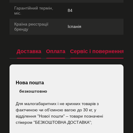
Гарантійний термін,
84
міс.
Країна реєстрації
Іспанія
бренду
Доставка
Оплата
Сервіс і повернення
П
Нова пошта
безкоштовно
Для малогабаритних і не крихких товарів з
фактчиною чи об'ємною вагою до 30 кг, у
відділення "Нової пошти"
–
товари позначені
стікером "БЕЗКОШТОВНА ДОСТАВКА";