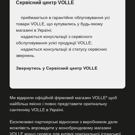
Сервісний центр VOLLE
приймаються в гарантійне облуговування усі
товари VOLLE, що купувались у будь-якому
магазині в Україні;
надаються конусльтації з сервісного
обслуговування усієї продукції VOLLE;
надаються консультації зі статусу сервісних
звернень.
Звернутись у Сервісний центр VOLLE
Ми відкрили офіційній фірмовий магазин VOLLE* щоб
найбільш якісно і повно представити оригінальну
сантехніку VOLLE в Україні.
Ексклюзивні партнерські відносини з виробником дали
можлівість впровадити у монобрендовому магазині
VOLLE кращі сервіси для купівлі оригінальної іспанської