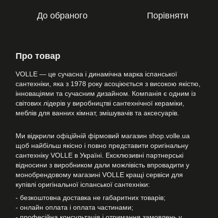
До обраного
Порівняти
Про товар
VOLLE — це сучасна і динамічна марка іспанської
сантехніки, яка з 1978 року асоціюється з високою якістю,
інноваціями та сучасним дизайном. Компанія є одним із
світових лідерів у виробництві сантехнічної кераміки,
меблів для ванних кімнат, змішувачів та аксесуарів.
Ми відкрили офіційній фірмовий магазин shop.volle.ua
щоб найбільш якісно і повно представити оригінальну
сантехніку VOLLE в Україні. Ексклюзивні партнерські
відносини з виробником дали можлівість впровадити у
монобрендовому магазині VOLLE кращі сервіси для
купівлі оригінальної іспанської сантехніки:
- безкоштовна доставка не габаритних товарів;
- онлайн оплата і оплата частинами;
- професійна консультація і отримання замовлень у