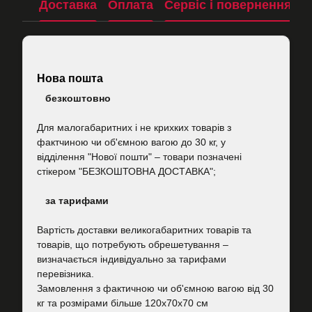
Доставка
Оплата
Сервіс і повернення
П
Нова пошта
безкоштовно
Для малогабаритних і не крихких товарів з
фактчиною чи об'ємною вагою до 30 кг, у
відділення "Нової пошти"
–
товари позначені
стікером "БЕЗКОШТОВНА ДОСТАВКА";
за тарифами
Вартість
доставки великогабаритних товарів та
товарів, що потребують обрешетування –
визначається індивідуально за тарифами
перевізника.
Замовлення з фактичною чи об'ємною вагою від 30
кг та розмірами більше 120х70х70 см