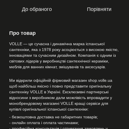
До обраного
Порівняти
Про товар
VOLLE — це сучасна і динамічна марка іспанської
сантехніки, яка з 1978 року асоціюється з високою якістю,
інноваціями та сучасним дизайном. Компанія є одним із
світових лідерів у виробництві сантехнічної кераміки,
меблів для ванних кімнат, змішувачів та аксесуарів.
Ми відкрили офіційній фірмовий магазин shop.volle.ua
щоб найбільш якісно і повно представити оригінальну
сантехніку VOLLE в Україні. Ексклюзивні партнерські
відносини з виробником дали можлівість впровадити у
монобрендовому магазині VOLLE кращі сервіси для
купівлі оригінальної іспанської сантехніки:
- безкоштовна доставка не габаритних товарів;
- онлайн оплата і оплата частинами;
- професійна консультація і отримання замовлень у