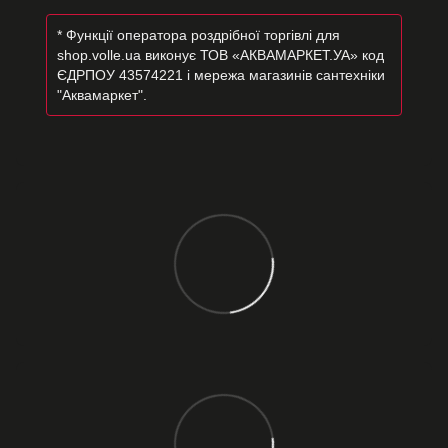
* Функції оператора роздрібної торгівлі для
shop.volle.ua виконує ТОВ «АКВАМАРКЕТ.УА» код
ЄДРПОУ 43574221 і мережа магазинів сантехніки
"Аквамаркет".